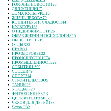
ГОРЯЧИЕ НОВОСТИ
126
ДЛЯ ЖЕНЩИН
7
ДОМА КУЛЬТУРЫ
10
ЖИЗНЬ ЧЕХОВА
70
КОНДИТЕРЫ И СЛАДОСТИ
4
КУЛЬТУРА
183
О НЕДВИЖИМОСТИ
26
ОБРАЗ ЖИЗНИ И ПСИХОЛОГИЯ
15
ОБЩЕСТВО
1 219
ОТДЫХ
33
ПРАВО
1
ПРО ЗДОРОВЬЕ
32
ПРОИСШЕСТВИЯ
74
ПРОМЫШЛЕННОСТЬ
29
СОБЫТИЯ
1 690
СОСЕДИ
49
СПОРТ
314
СТРОИТЕЛЬСТВО
5
ТАНЦЫ
26
УСАДЬБЫ
20
ФИТНЕС-КЛУБЫ
13
ЦЕРКВИ И ХРАМЫ
20
ЧЕХОВ ДЛЯ ДЕТЕЙ
138
Чехов ТВ
2