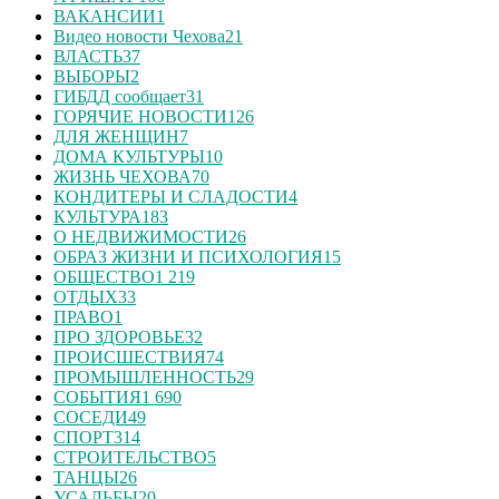
ВАКАНСИИ
1
Видео новости Чехова
21
ВЛАСТЬ
37
ВЫБОРЫ
2
ГИБДД сообщает
31
ГОРЯЧИЕ НОВОСТИ
126
ДЛЯ ЖЕНЩИН
7
ДОМА КУЛЬТУРЫ
10
ЖИЗНЬ ЧЕХОВА
70
КОНДИТЕРЫ И СЛАДОСТИ
4
КУЛЬТУРА
183
О НЕДВИЖИМОСТИ
26
ОБРАЗ ЖИЗНИ И ПСИХОЛОГИЯ
15
ОБЩЕСТВО
1 219
ОТДЫХ
33
ПРАВО
1
ПРО ЗДОРОВЬЕ
32
ПРОИСШЕСТВИЯ
74
ПРОМЫШЛЕННОСТЬ
29
СОБЫТИЯ
1 690
СОСЕДИ
49
СПОРТ
314
СТРОИТЕЛЬСТВО
5
ТАНЦЫ
26
УСАДЬБЫ
20