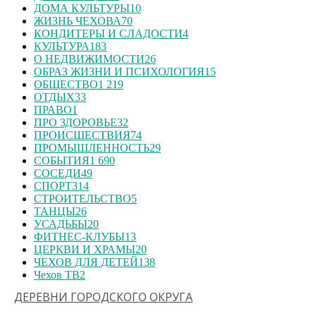
ДОМА КУЛЬТУРЫ
10
ЖИЗНЬ ЧЕХОВА
70
КОНДИТЕРЫ И СЛАДОСТИ
4
КУЛЬТУРА
183
О НЕДВИЖИМОСТИ
26
ОБРАЗ ЖИЗНИ И ПСИХОЛОГИЯ
15
ОБЩЕСТВО
1 219
ОТДЫХ
33
ПРАВО
1
ПРО ЗДОРОВЬЕ
32
ПРОИСШЕСТВИЯ
74
ПРОМЫШЛЕННОСТЬ
29
СОБЫТИЯ
1 690
СОСЕДИ
49
СПОРТ
314
СТРОИТЕЛЬСТВО
5
ТАНЦЫ
26
УСАДЬБЫ
20
ФИТНЕС-КЛУБЫ
13
ЦЕРКВИ И ХРАМЫ
20
ЧЕХОВ ДЛЯ ДЕТЕЙ
138
Чехов ТВ
2
ДЕРЕВНИ ГОРОДСКОГО ОКРУГА