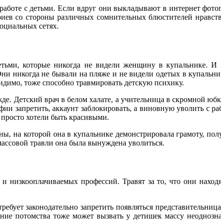
я работе с детьми. Если вдруг они выкладывают в интернет фо
риев со стороны различных сомнительных блюстителей нравст
социальных сетях.
етьми, которые никогда не видели женщину в купальнике. И 
и никогда не бывали на пляже и не видели одетых в купальни
видимо, тоже способно травмировать детскую психику.
де. Детский врач в белом халате, а учительница в скромной юбк
афии запретить,
аккаунт
заблокировать, а виновную уволить с ра
 просто хотели быть красивыми.
, на которой она в купальнике демонстрировала грамоту, полу
массовой травли она была вынуждена уволиться.
 и низкооплачиваемых профессий. Травят за то, что они нахо
отребует законодательно запретить появляться представительниц
ление потомства тоже может вызвать у детишек массу неодноз