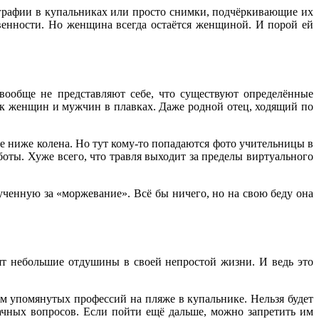
тографии в купальниках или просто снимки, подчёркивающие их
венности. Но женщина всегда остаётся женщиной. И порой ей
вообще не представляют себе, что существуют определённые
к женщин и мужчин в плавках. Даже родной отец, ходящий по
е ниже колена. Но тут кому-то попадаются фото учительницы в
боты. Хуже всего, что травля выходит за пределы виртуального
ченную за «моржевание». Всё бы ничего, но на свою беду она
дят небольшие отдушины в своей непростой жизни. И ведь это
ам упомянутых профессий на пляже в купальнике. Нельзя будет
начных вопросов. Если пойти ещё дальше, можно запретить им