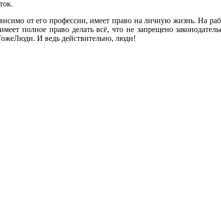
ток.
зависимо от его профессии, имеет право на личную жизнь. На р
имеет полное право делать всё, что не запрещено законодател
ТожеЛюди. И ведь действительно, люди!