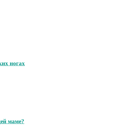
ких ногах
щей маме?