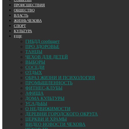
ПРОИСШЕСТВИЯ
ОБЩЕСТВО
ВЛАСТЬ
ЖИЗНЬ ЧЕХОВА
СПОРТ
КУЛЬТУРА
ЕЩЕ
ГИБДД сообщает
ПРО ЗДОРОВЬЕ
ТАНЦЫ
ЧЕХОВ ДЛЯ ДЕТЕЙ
ВЫБОРЫ
СОСЕДИ
ОТДЫХ
ОБРАЗ ЖИЗНИ И ПСИХОЛОГИЯ
ПРОМЫШЛЕННОСТЬ
ФИТНЕС-КЛУБЫ
АФИША
ДОМА КУЛЬТУРЫ
УСАДЬБЫ
О НЕДВИЖИМОСТИ
ДЕРЕВНИ ГОРОДСКОГО ОКРУГА
ЦЕРКВИ И ХРАМЫ
ВИДЕО НОВОСТИ ЧЕХОВА