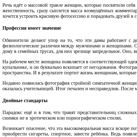
Речь идёт о массовой травле женщин
, которые посвятили себ
женственность, сразу сыплется масса возмущённых коммента
хочется устроить красивую фотосессию и порадовать друзей в 
Профессия имеет значение
Обвинители делают упор на то, что эти дамы работают с д
физиологические различия между мужчинами и женщинами. Он
дому в семейных трусах, для них зрелище запредельное. Оно, 
На рабочем месте женщина появляется в соответствующей одеж
купальнике, и он буквально вскипает от негодования. Фотогр
пространства. И в результате портит жизнь женщинам, которые
Недавно появилась фотография стройной симпатичной женщины
оказалась учительницей. Итог печален и несправедлив. После 
Двойные стандарты
Парадокс ещё и в том, что травят представительниц сложных
снимки не в эротическом или порнографическом стилях.
Возникает опасение, что эта высокоморальная масса вскоре п
приобрести сигареты, спиртное, завести ребёнка. Ведь появ