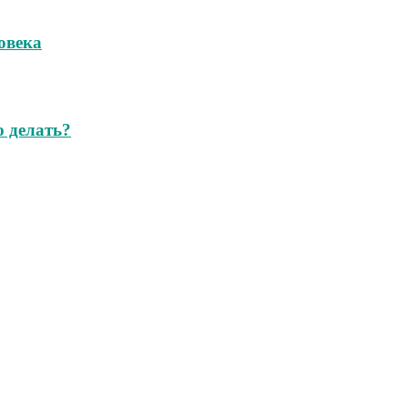
овека
о делать?