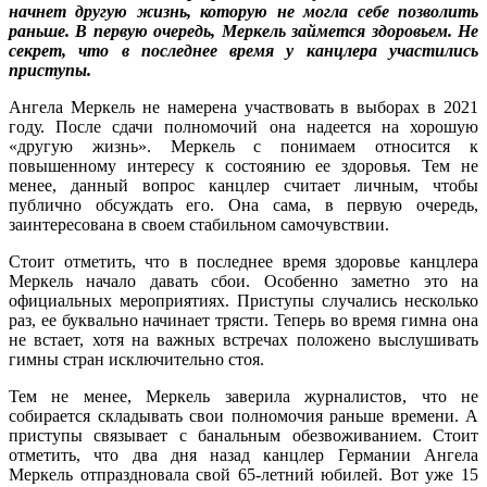
начнет другую жизнь, которую не могла себе позволить
раньше. В первую очередь, Меркель займется здоровьем. Не
секрет, что в последнее время у канцлера участились
приступы.
Ангела Меркель не намерена участвовать в выборах в 2021
году. После сдачи полномочий она надеется на хорошую
«другую жизнь». Меркель с понимаем относится к
повышенному интересу к состоянию ее здоровья. Тем не
менее, данный вопрос канцлер считает личным, чтобы
публично обсуждать его. Она сама, в первую очередь,
заинтересована в своем стабильном самочувствии.
Стоит отметить, что в последнее время здоровье канцлера
Меркель начало давать сбои. Особенно заметно это на
официальных мероприятиях. Приступы случались несколько
раз, ее буквально начинает трясти. Теперь во время гимна она
не встает, хотя на важных встречах положено выслушивать
гимны стран исключительно стоя.
Тем не менее, Меркель заверила журналистов, что не
собирается складывать свои полномочия раньше времени. А
приступы связывает с банальным обезвоживанием. Стоит
отметить, что два дня назад канцлер Германии Ангела
Меркель отпраздновала свой 65-летний юбилей. Вот уже 15