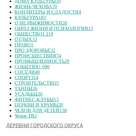
ДОМА КУЛЬТУРЫ
10
ЖИЗНЬ ЧЕХОВА
70
КОНДИТЕРЫ И СЛАДОСТИ
4
КУЛЬТУРА
183
О НЕДВИЖИМОСТИ
26
ОБРАЗ ЖИЗНИ И ПСИХОЛОГИЯ
15
ОБЩЕСТВО
1 219
ОТДЫХ
33
ПРАВО
1
ПРО ЗДОРОВЬЕ
32
ПРОИСШЕСТВИЯ
74
ПРОМЫШЛЕННОСТЬ
29
СОБЫТИЯ
1 690
СОСЕДИ
49
СПОРТ
314
СТРОИТЕЛЬСТВО
5
ТАНЦЫ
26
УСАДЬБЫ
20
ФИТНЕС-КЛУБЫ
13
ЦЕРКВИ И ХРАМЫ
20
ЧЕХОВ ДЛЯ ДЕТЕЙ
138
Чехов ТВ
2
ДЕРЕВНИ ГОРОДСКОГО ОКРУГА