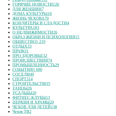
ГОРЯЧИЕ НОВОСТИ
126
ДЛЯ ЖЕНЩИН
7
ДОМА КУЛЬТУРЫ
10
ЖИЗНЬ ЧЕХОВА
70
КОНДИТЕРЫ И СЛАДОСТИ
4
КУЛЬТУРА
183
О НЕДВИЖИМОСТИ
26
ОБРАЗ ЖИЗНИ И ПСИХОЛОГИЯ
15
ОБЩЕСТВО
1 219
ОТДЫХ
33
ПРАВО
1
ПРО ЗДОРОВЬЕ
32
ПРОИСШЕСТВИЯ
74
ПРОМЫШЛЕННОСТЬ
29
СОБЫТИЯ
1 690
СОСЕДИ
49
СПОРТ
314
СТРОИТЕЛЬСТВО
5
ТАНЦЫ
26
УСАДЬБЫ
20
ФИТНЕС-КЛУБЫ
13
ЦЕРКВИ И ХРАМЫ
20
ЧЕХОВ ДЛЯ ДЕТЕЙ
138
Чехов ТВ
2