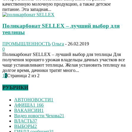
качественную молочную продукцию, а также детское
питание. Эта западная...
Поликарбонат SELLEX – лучший выбор для
теплицы
ПРОМЫШЛЕННОСТЬ
Ольга
-
26.02.2019
0
Поликарбонат SELLEX – лучший выбор для теплицы Для
получения хорошего урожая владельцы дачных участков все
чаще устанавливают теплицы. Желая установить теплицу на
долгое время, дачники тратят много...
1
2
Страница 2 из 2
РУБРИКИ
АВТОНОВОСТИ
1
АФИША
1 166
ВАКАНСИИ
1
Видео новости Чехова
21
ВЛАСТЬ
37
ВЫБОРЫ
2
ГИБДД сообщает
31