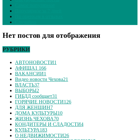
Самое популярное
Популярное за 7 дней
По оценкам в отзывах
Случайно
Нет постов для отображения
РУБРИКИ
АВТОНОВОСТИ
1
АФИША
1 166
ВАКАНСИИ
1
Видео новости Чехова
21
ВЛАСТЬ
37
ВЫБОРЫ
2
ГИБДД сообщает
31
ГОРЯЧИЕ НОВОСТИ
126
ДЛЯ ЖЕНЩИН
7
ДОМА КУЛЬТУРЫ
10
ЖИЗНЬ ЧЕХОВА
70
КОНДИТЕРЫ И СЛАДОСТИ
4
КУЛЬТУРА
183
О НЕДВИЖИМОСТИ
26