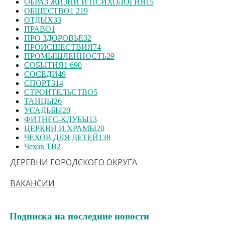
ОБРАЗ ЖИЗНИ И ПСИХОЛОГИЯ
15
ОБЩЕСТВО
1 219
ОТДЫХ
33
ПРАВО
1
ПРО ЗДОРОВЬЕ
32
ПРОИСШЕСТВИЯ
74
ПРОМЫШЛЕННОСТЬ
29
СОБЫТИЯ
1 690
СОСЕДИ
49
СПОРТ
314
СТРОИТЕЛЬСТВО
5
ТАНЦЫ
26
УСАДЬБЫ
20
ФИТНЕС-КЛУБЫ
13
ЦЕРКВИ И ХРАМЫ
20
ЧЕХОВ ДЛЯ ДЕТЕЙ
138
Чехов ТВ
2
ДЕРЕВНИ ГОРОДСКОГО ОКРУГА
ВАКАНСИИ
Подписка на последние новости