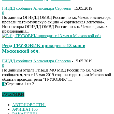
ГИБДД сообщает
Александра Сергеева
-
15.05.2019
0
По данным ОГИБДД ОМВД России по г.о. Чехов, инспекторы
провели патриотическую акцию «Георгиевская ленточка».
Инспекторы ОГИБДД ОМВД России по г. о. Чехов в рамках
празднования...
Рейд ГРУЗОВИК проходит с 13 мая в
Московской обл.
ГИБДД сообщает
Александра Сергеева
-
15.05.2019
0
По данным отдела ГИБДД МО МВД России по г.о. Чехов
сообщается, что с 13 мая 2019 года на территории Московской
области проводят рейд "ГРУЗОВИК"....
1
2
Страница 1 из 2
РУБРИКИ
АВТОНОВОСТИ
1
АФИША
1 166
ВАКАНСИИ
1