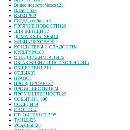
Видео новости Чехова
21
ВЛАСТЬ
37
ВЫБОРЫ
2
ГИБДД сообщает
31
ГОРЯЧИЕ НОВОСТИ
126
ДЛЯ ЖЕНЩИН
7
ДОМА КУЛЬТУРЫ
10
ЖИЗНЬ ЧЕХОВА
70
КОНДИТЕРЫ И СЛАДОСТИ
4
КУЛЬТУРА
183
О НЕДВИЖИМОСТИ
26
ОБРАЗ ЖИЗНИ И ПСИХОЛОГИЯ
15
ОБЩЕСТВО
1 219
ОТДЫХ
33
ПРАВО
1
ПРО ЗДОРОВЬЕ
32
ПРОИСШЕСТВИЯ
74
ПРОМЫШЛЕННОСТЬ
29
СОБЫТИЯ
1 690
СОСЕДИ
49
СПОРТ
314
СТРОИТЕЛЬСТВО
5
ТАНЦЫ
26
УСАДЬБЫ
20