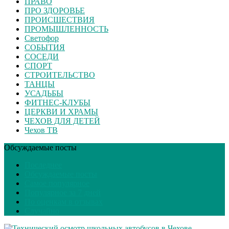
ПРАВО
ПРО ЗДОРОВЬЕ
ПРОИСШЕСТВИЯ
ПРОМЫШЛЕННОСТЬ
Светофор
СОБЫТИЯ
СОСЕДИ
СПОРТ
СТРОИТЕЛЬСТВО
ТАНЦЫ
УСАДЬБЫ
ФИТНЕС-КЛУБЫ
ЦЕРКВИ И ХРАМЫ
ЧЕХОВ ДЛЯ ДЕТЕЙ
Чехов ТВ
Обсуждаемые посты
Последнее
Обсуждаемые посты
Самое популярное
Популярное за 7 дней
По оценкам в отзывах
Случайно