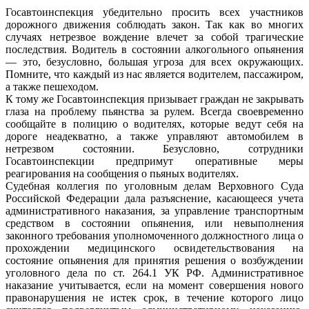
Госавтоинспекция убедительно просить всех участников
дорожного движения соблюдать закон. Так как во многих
случаях нетрезвое вождение влечет за собой трагические
последствия. Водитель в состоянии алкогольного опьянения
— это, безусловно, большая угроза для всех окружающих.
Помните, что каждый из нас является водителем, пассажиром,
а также пешеходом.
К тому же Госавтоинспекция призывает граждан не закрывать
глаза на проблему пьянства за рулем. Всегда своевременно
сообщайте в полицию о водителях, которые ведут себя на
дороге неадекватно, а также управляют автомобилем в
нетрезвом состоянии. Безусловно, сотрудники
Госавтоинспекции предпримут оперативные меры
реагирования на сообщения о пьяных водителях.
Судебная коллегия по уголовным делам Верховного Суда
Российской Федерации дала разъяснение, касающееся учета
административного наказания, за управление транспортным
средством в состоянии опьянения, или невыполнения
законного требования уполномоченного должностного лица о
прохождении медицинского освидетельствования на
состояние опьянения для принятия решения о возбуждении
уголовного дела по ст. 264.1 УК РФ. Административное
наказание учитывается, если на момент совершения нового
правонарушения не истек срок, в течение которого лицо