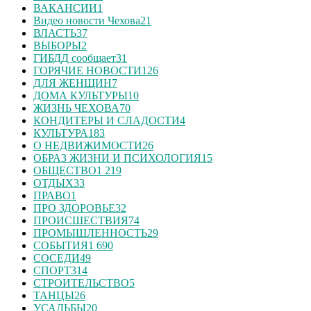
ВАКАНСИИ
1
Видео новости Чехова
21
ВЛАСТЬ
37
ВЫБОРЫ
2
ГИБДД сообщает
31
ГОРЯЧИЕ НОВОСТИ
126
ДЛЯ ЖЕНЩИН
7
ДОМА КУЛЬТУРЫ
10
ЖИЗНЬ ЧЕХОВА
70
КОНДИТЕРЫ И СЛАДОСТИ
4
КУЛЬТУРА
183
О НЕДВИЖИМОСТИ
26
ОБРАЗ ЖИЗНИ И ПСИХОЛОГИЯ
15
ОБЩЕСТВО
1 219
ОТДЫХ
33
ПРАВО
1
ПРО ЗДОРОВЬЕ
32
ПРОИСШЕСТВИЯ
74
ПРОМЫШЛЕННОСТЬ
29
СОБЫТИЯ
1 690
СОСЕДИ
49
СПОРТ
314
СТРОИТЕЛЬСТВО
5
ТАНЦЫ
26
УСАДЬБЫ
20