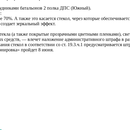
трудниками батальонов 2 полка ДПС (Южный).
:
 70%. А также это касается стекол, через которые обеспечиваетс
 создает зеркальный эффект.
текла (а также покрытые прозрачными цветными пленками), све
ных средств, — влечет наложение административного штрафа в р
ия стекол в соответствии со ст. 19.3.ч.1 предусматривается штр
нировка» пройдет 8 июня.