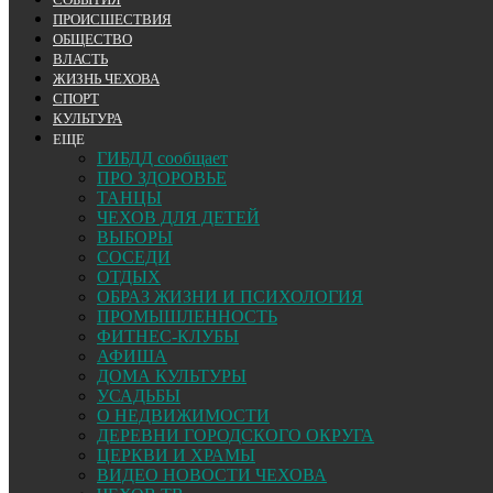
ПРОИСШЕСТВИЯ
ОБЩЕСТВО
ВЛАСТЬ
ЖИЗНЬ ЧЕХОВА
СПОРТ
КУЛЬТУРА
ЕЩЕ
ГИБДД сообщает
ПРО ЗДОРОВЬЕ
ТАНЦЫ
ЧЕХОВ ДЛЯ ДЕТЕЙ
ВЫБОРЫ
СОСЕДИ
ОТДЫХ
ОБРАЗ ЖИЗНИ И ПСИХОЛОГИЯ
ПРОМЫШЛЕННОСТЬ
ФИТНЕС-КЛУБЫ
АФИША
ДОМА КУЛЬТУРЫ
УСАДЬБЫ
О НЕДВИЖИМОСТИ
ДЕРЕВНИ ГОРОДСКОГО ОКРУГА
ЦЕРКВИ И ХРАМЫ
ВИДЕО НОВОСТИ ЧЕХОВА