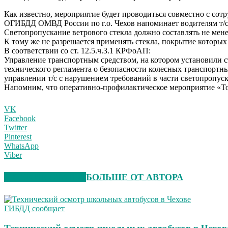
Как известно, мероприятие будет проводиться совместно с со
ОГИБДД ОМВД России по г.о. Чехов напоминает водителям т/с
Светопропускание ветрового стекла должно составлять не менее
К тому же не разрешается применять стекла, покрытие которых
В соответствии со ст. 12.5.ч.3.1 КРФоАП:
Управление транспортным средством, на котором установили с
технического регламента о безопасности колесных транспорт
управлении т/с с нарушением требований в части светопропускан
Напомним, что оперативно-профилактическое мероприятие «То
VK
Facebook
Twitter
Pinterest
WhatsApp
Viber
СХОЖИЕ СТАТЬИ
БОЛЬШЕ ОТ АВТОРА
ГИБДД сообщает