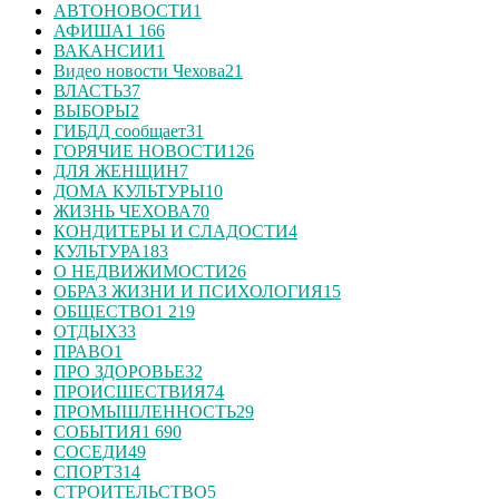
АВТОНОВОСТИ
1
АФИША
1 166
ВАКАНСИИ
1
Видео новости Чехова
21
ВЛАСТЬ
37
ВЫБОРЫ
2
ГИБДД сообщает
31
ГОРЯЧИЕ НОВОСТИ
126
ДЛЯ ЖЕНЩИН
7
ДОМА КУЛЬТУРЫ
10
ЖИЗНЬ ЧЕХОВА
70
КОНДИТЕРЫ И СЛАДОСТИ
4
КУЛЬТУРА
183
О НЕДВИЖИМОСТИ
26
ОБРАЗ ЖИЗНИ И ПСИХОЛОГИЯ
15
ОБЩЕСТВО
1 219
ОТДЫХ
33
ПРАВО
1
ПРО ЗДОРОВЬЕ
32
ПРОИСШЕСТВИЯ
74
ПРОМЫШЛЕННОСТЬ
29
СОБЫТИЯ
1 690
СОСЕДИ
49
СПОРТ
314
СТРОИТЕЛЬСТВО
5