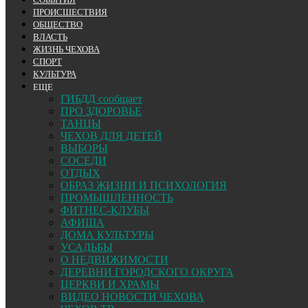
ПРОИСШЕСТВИЯ
ОБЩЕСТВО
ВЛАСТЬ
ЖИЗНЬ ЧЕХОВА
СПОРТ
КУЛЬТУРА
ЕЩЕ
ГИБДД сообщает
ПРО ЗДОРОВЬЕ
ТАНЦЫ
ЧЕХОВ ДЛЯ ДЕТЕЙ
ВЫБОРЫ
СОСЕДИ
ОТДЫХ
ОБРАЗ ЖИЗНИ И ПСИХОЛОГИЯ
ПРОМЫШЛЕННОСТЬ
ФИТНЕС-КЛУБЫ
АФИША
ДОМА КУЛЬТУРЫ
УСАДЬБЫ
О НЕДВИЖИМОСТИ
ДЕРЕВНИ ГОРОДСКОГО ОКРУГА
ЦЕРКВИ И ХРАМЫ
ВИДЕО НОВОСТИ ЧЕХОВА