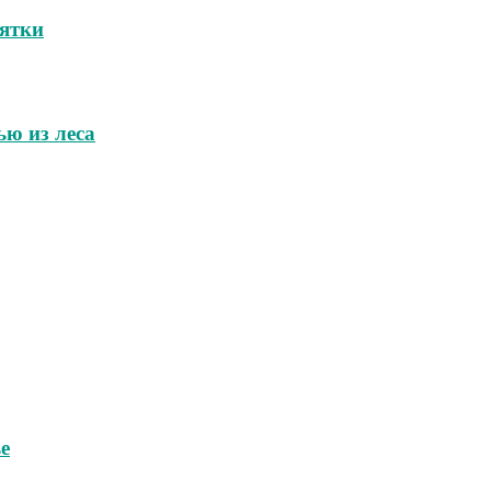
зятки
ью из леса
е