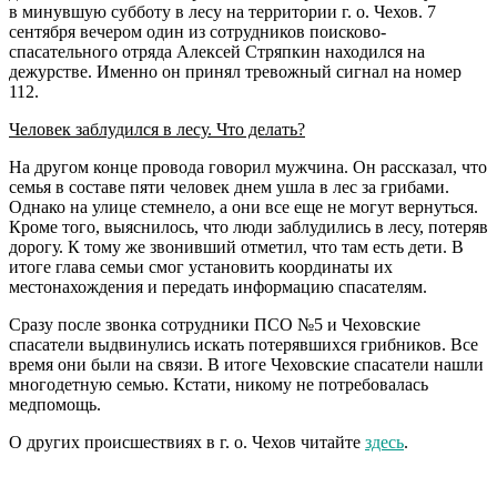
в минувшую субботу в лесу на территории г. о. Чехов. 7
сентября вечером один из сотрудников поисково-
спасательного отряда Алексей Стряпкин находился на
дежурстве. Именно он принял тревожный сигнал на номер
112.
Человек заблудился в лесу. Что делать?
На другом конце провода говорил мужчина. Он рассказал, что
семья в составе пяти человек днем ушла в лес за грибами.
Однако на улице стемнело, а они все еще не могут вернуться.
Кроме того, выяснилось, что люди заблудились в лесу, потеряв
дорогу. К тому же звонивший отметил, что там есть дети. В
итоге глава семьи смог установить координаты их
местонахождения и передать информацию спасателям.
Сразу после звонка сотрудники ПСО №5 и Чеховские
спасатели выдвинулись искать потерявшихся грибников. Все
время они были на связи. В итоге Чеховские спасатели нашли
многодетную семью. Кстати, никому не потребовалась
медпомощь.
О других происшествиях в г. о. Чехов читайте
здесь
.