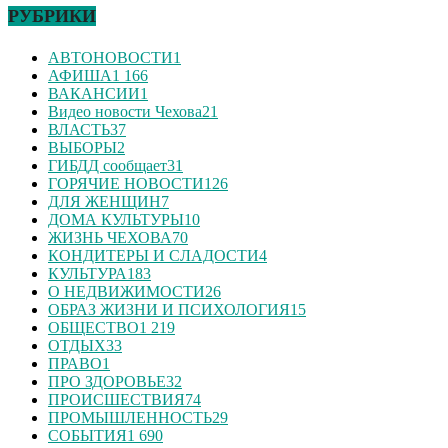
РУБРИКИ
АВТОНОВОСТИ
1
АФИША
1 166
ВАКАНСИИ
1
Видео новости Чехова
21
ВЛАСТЬ
37
ВЫБОРЫ
2
ГИБДД сообщает
31
ГОРЯЧИЕ НОВОСТИ
126
ДЛЯ ЖЕНЩИН
7
ДОМА КУЛЬТУРЫ
10
ЖИЗНЬ ЧЕХОВА
70
КОНДИТЕРЫ И СЛАДОСТИ
4
КУЛЬТУРА
183
О НЕДВИЖИМОСТИ
26
ОБРАЗ ЖИЗНИ И ПСИХОЛОГИЯ
15
ОБЩЕСТВО
1 219
ОТДЫХ
33
ПРАВО
1
ПРО ЗДОРОВЬЕ
32
ПРОИСШЕСТВИЯ
74
ПРОМЫШЛЕННОСТЬ
29
СОБЫТИЯ
1 690