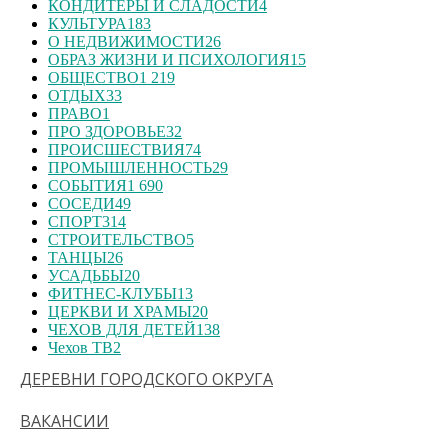
КОНДИТЕРЫ И СЛАДОСТИ
4
КУЛЬТУРА
183
О НЕДВИЖИМОСТИ
26
ОБРАЗ ЖИЗНИ И ПСИХОЛОГИЯ
15
ОБЩЕСТВО
1 219
ОТДЫХ
33
ПРАВО
1
ПРО ЗДОРОВЬЕ
32
ПРОИСШЕСТВИЯ
74
ПРОМЫШЛЕННОСТЬ
29
СОБЫТИЯ
1 690
СОСЕДИ
49
СПОРТ
314
СТРОИТЕЛЬСТВО
5
ТАНЦЫ
26
УСАДЬБЫ
20
ФИТНЕС-КЛУБЫ
13
ЦЕРКВИ И ХРАМЫ
20
ЧЕХОВ ДЛЯ ДЕТЕЙ
138
Чехов ТВ
2
ДЕРЕВНИ ГОРОДСКОГО ОКРУГА
ВАКАНСИИ