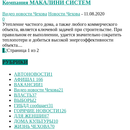
Компания МАКАЛИНИ СИСТЕМ
Видео новости Чехова
Новости Чехова
-
11.08.2020
0
Утепление частного дома, а также любого коммерческого
объекта, является ключевой задачей при строительстве. При
правильном ее выполнении, удается значительно сократить
теплопотери и добиться высокой энергоэффективности
объекта....
1
2
Страница 1 из 2
РУБРИКИ
АВТОНОВОСТИ
1
АФИША
1 166
ВАКАНСИИ
1
Видео новости Чехова
21
ВЛАСТЬ
37
ВЫБОРЫ
2
ГИБДД сообщает
31
ГОРЯЧИЕ НОВОСТИ
126
ДЛЯ ЖЕНЩИН
7
ДОМА КУЛЬТУРЫ
10
ЖИЗНЬ ЧЕХОВА
70