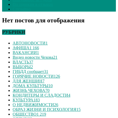
По оценкам в отзывах
Случайно
Нет постов для отображения
РУБРИКИ
АВТОНОВОСТИ
1
АФИША
1 166
ВАКАНСИИ
1
Видео новости Чехова
21
ВЛАСТЬ
37
ВЫБОРЫ
2
ГИБДД сообщает
31
ГОРЯЧИЕ НОВОСТИ
126
ДЛЯ ЖЕНЩИН
7
ДОМА КУЛЬТУРЫ
10
ЖИЗНЬ ЧЕХОВА
70
КОНДИТЕРЫ И СЛАДОСТИ
4
КУЛЬТУРА
183
О НЕДВИЖИМОСТИ
26
ОБРАЗ ЖИЗНИ И ПСИХОЛОГИЯ
15
ОБЩЕСТВО
1 219