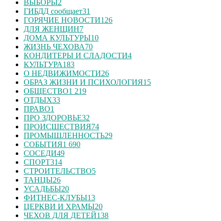
ВЫБОРЫ
2
ГИБДД сообщает
31
ГОРЯЧИЕ НОВОСТИ
126
ДЛЯ ЖЕНЩИН
7
ДОМА КУЛЬТУРЫ
10
ЖИЗНЬ ЧЕХОВА
70
КОНДИТЕРЫ И СЛАДОСТИ
4
КУЛЬТУРА
183
О НЕДВИЖИМОСТИ
26
ОБРАЗ ЖИЗНИ И ПСИХОЛОГИЯ
15
ОБЩЕСТВО
1 219
ОТДЫХ
33
ПРАВО
1
ПРО ЗДОРОВЬЕ
32
ПРОИСШЕСТВИЯ
74
ПРОМЫШЛЕННОСТЬ
29
СОБЫТИЯ
1 690
СОСЕДИ
49
СПОРТ
314
СТРОИТЕЛЬСТВО
5
ТАНЦЫ
26
УСАДЬБЫ
20
ФИТНЕС-КЛУБЫ
13
ЦЕРКВИ И ХРАМЫ
20
ЧЕХОВ ДЛЯ ДЕТЕЙ
138