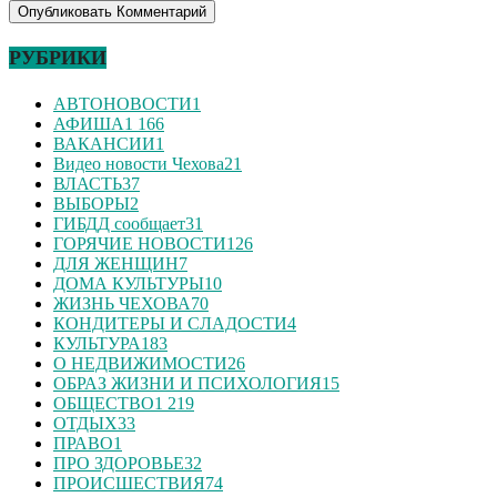
РУБРИКИ
АВТОНОВОСТИ
1
АФИША
1 166
ВАКАНСИИ
1
Видео новости Чехова
21
ВЛАСТЬ
37
ВЫБОРЫ
2
ГИБДД сообщает
31
ГОРЯЧИЕ НОВОСТИ
126
ДЛЯ ЖЕНЩИН
7
ДОМА КУЛЬТУРЫ
10
ЖИЗНЬ ЧЕХОВА
70
КОНДИТЕРЫ И СЛАДОСТИ
4
КУЛЬТУРА
183
О НЕДВИЖИМОСТИ
26
ОБРАЗ ЖИЗНИ И ПСИХОЛОГИЯ
15
ОБЩЕСТВО
1 219
ОТДЫХ
33
ПРАВО
1
ПРО ЗДОРОВЬЕ
32
ПРОИСШЕСТВИЯ
74