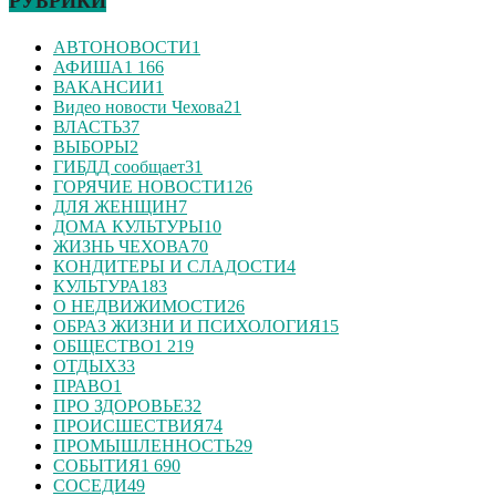
РУБРИКИ
АВТОНОВОСТИ
1
АФИША
1 166
ВАКАНСИИ
1
Видео новости Чехова
21
ВЛАСТЬ
37
ВЫБОРЫ
2
ГИБДД сообщает
31
ГОРЯЧИЕ НОВОСТИ
126
ДЛЯ ЖЕНЩИН
7
ДОМА КУЛЬТУРЫ
10
ЖИЗНЬ ЧЕХОВА
70
КОНДИТЕРЫ И СЛАДОСТИ
4
КУЛЬТУРА
183
О НЕДВИЖИМОСТИ
26
ОБРАЗ ЖИЗНИ И ПСИХОЛОГИЯ
15
ОБЩЕСТВО
1 219
ОТДЫХ
33
ПРАВО
1
ПРО ЗДОРОВЬЕ
32
ПРОИСШЕСТВИЯ
74
ПРОМЫШЛЕННОСТЬ
29
СОБЫТИЯ
1 690
СОСЕДИ
49