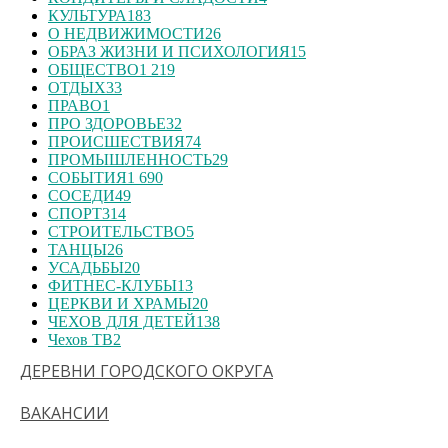
КУЛЬТУРА
183
О НЕДВИЖИМОСТИ
26
ОБРАЗ ЖИЗНИ И ПСИХОЛОГИЯ
15
ОБЩЕСТВО
1 219
ОТДЫХ
33
ПРАВО
1
ПРО ЗДОРОВЬЕ
32
ПРОИСШЕСТВИЯ
74
ПРОМЫШЛЕННОСТЬ
29
СОБЫТИЯ
1 690
СОСЕДИ
49
СПОРТ
314
СТРОИТЕЛЬСТВО
5
ТАНЦЫ
26
УСАДЬБЫ
20
ФИТНЕС-КЛУБЫ
13
ЦЕРКВИ И ХРАМЫ
20
ЧЕХОВ ДЛЯ ДЕТЕЙ
138
Чехов ТВ
2
ДЕРЕВНИ ГОРОДСКОГО ОКРУГА
ВАКАНСИИ