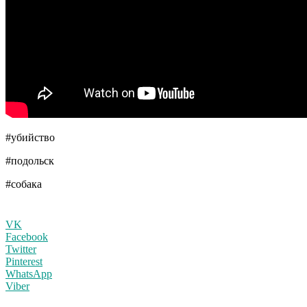
#убийство
#подольск
#собака
VK
Facebook
Twitter
Pinterest
WhatsApp
Viber