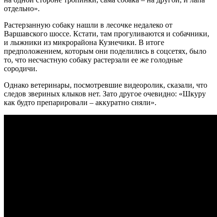
отдельно».
Растерзанную собаку нашли в лесочке недалеко от
Варшавского шоссе. Кстати, там прогуливаются и собачники,
и лыжники из микрорайона Кузнечики. В итоге
предположением, которым они поделились в соцсетях, было
то, что несчастную собаку растерзали ее же голодные
сородичи.
Однако ветеринары, посмотревшие видеоролик, сказали, что
следов звериных клыков нет. Зато другое очевидно: «Шкуру
как будто препарировали – аккуратно сняли».