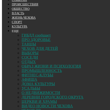
ПРОИСШЕСТВИЯ
ОБЩЕСТВО
ВЛАСТЬ
ЖИЗНЬ ЧЕХОВА
СПОРТ
КУЛЬТУРА
ЕЩЕ
ГИБДД сообщает
ПРО ЗДОРОВЬЕ
ТАНЦЫ
ЧЕХОВ ДЛЯ ДЕТЕЙ
ВЫБОРЫ
СОСЕДИ
ОТДЫХ
ОБРАЗ ЖИЗНИ И ПСИХОЛОГИЯ
ПРОМЫШЛЕННОСТЬ
ФИТНЕС-КЛУБЫ
АФИША
ДОМА КУЛЬТУРЫ
УСАДЬБЫ
О НЕДВИЖИМОСТИ
ДЕРЕВНИ ГОРОДСКОГО ОКРУГА
ЦЕРКВИ И ХРАМЫ
ВИДЕО НОВОСТИ ЧЕХОВА