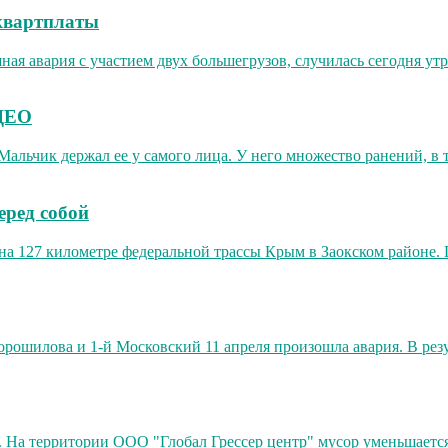
квартплаты
ИДЕО
еред собой