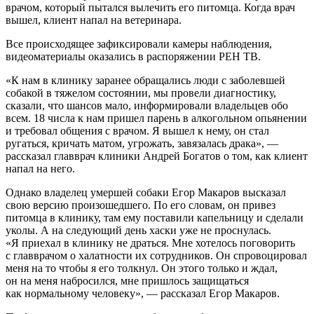
врачом, который пытался вылечить его питомца. Когда врач
вышел, клиент напал на ветеринара.
Все происходящее зафиксировали камеры наблюдения,
видеоматериалы оказались в распоряжении РЕН ТВ.
«К нам в клинику заранее обращались люди с заболевшей
собакой в тяжелом состоянии, мы провели диагностику,
сказали, что шансов мало, информировали владельцев обо
всем. 18 числа к нам пришел парень в алкогольном опьянении
и требовал общения с врачом. Я вышел к нему, он стал
ругаться, кричать матом, угрожать, завязалась драка», —
рассказал главврач клиники Андрей Богатов о том, как клиент
напал на него.
Однако владелец умершей собаки Егор Макаров высказал
свою версию произошедшего. По его словам, он привез
питомца в клинику, там ему поставили капельницу и сделали
уколы. А на следующий день хаски уже не проснулась.
«Я приехал в клинику не драться. Мне хотелось поговорить
с главврачом о халатности их сотрудников. Он спровоцировал
меня на то чтобы я его толкнул. Он этого только и ждал,
он на меня набросился, мне пришлось защищаться
как нормальному человеку», — рассказал Егор Макаров.