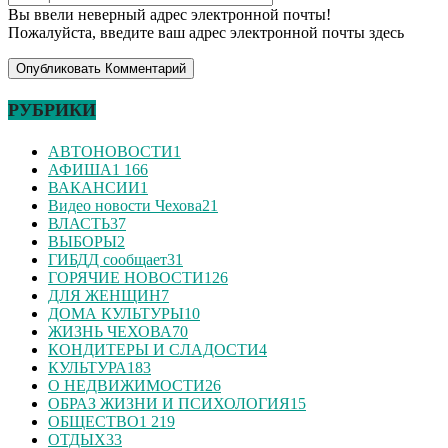
Вы ввели неверный адрес электронной почты!
Пожалуйста, введите ваш адрес электронной почты здесь
РУБРИКИ
АВТОНОВОСТИ
1
АФИША
1 166
ВАКАНСИИ
1
Видео новости Чехова
21
ВЛАСТЬ
37
ВЫБОРЫ
2
ГИБДД сообщает
31
ГОРЯЧИЕ НОВОСТИ
126
ДЛЯ ЖЕНЩИН
7
ДОМА КУЛЬТУРЫ
10
ЖИЗНЬ ЧЕХОВА
70
КОНДИТЕРЫ И СЛАДОСТИ
4
КУЛЬТУРА
183
О НЕДВИЖИМОСТИ
26
ОБРАЗ ЖИЗНИ И ПСИХОЛОГИЯ
15
ОБЩЕСТВО
1 219
ОТДЫХ
33