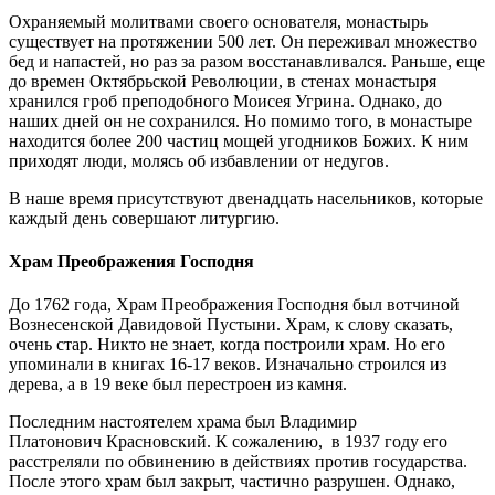
Охраняемый молитвами своего основателя, монастырь
существует на протяжении 500 лет. Он переживал множество
бед и напастей, но раз за разом восстанавливался. Раньше, еще
до времен Октябрьской Революции, в стенах монастыря
хранился гроб преподобного Моисея
Угрина
. Однако, до
наших дней он не сохранился. Но помимо того, в монастыре
находится более 200 частиц мощей угодников
Божих
. К ним
приходят люди, молясь об избавлении от недугов.
В наше время присутствуют двенадцать насельников, которые
каждый день совершают литургию.
Храм Преображения Господня
До 1762 года, Храм Преображения Господня был вотчиной
Вознесенской Давидовой Пустыни. Храм, к слову сказать,
очень стар. Никто не знает, когда построили храм. Но его
упоминали в книгах 16-17 веков. Изначально строился из
дерева, а в 19 веке был перестроен из камня.
Последним настоятелем храма был Владимир
Платонович
Красновский. К сожалению,
в 1937 году его
расстреляли по обвинению в действиях против государства.
После этого храм был закрыт, частично разрушен. Однако,