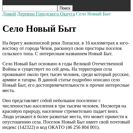
Домой
Деревни Городского Округа
Село Новый Быт
Село Новый Быт
На берегу живописной реки
Лопасни
, в 16 километрах к юго-
востоку от города Чехов, раскинул свои просторы поселок
сельского типа. С интересным названием Новый Быт.
Село Новый Быт основано в годы Великой Отечественной
Войны и существует по сей день. На территории села
проживают около трех тысяч человек, среди который русские,
армяне и татары. В данной статье подробно описано село
Новый Быт, его достопримечательности и прочие интересные
места.
Оно представляет собой небольшое поселение с
численностью населения в три тысячи человек. Несмотря на
красивую природу, население стремительно падает вниз.
Люди уезжают в более развитые места, что может привести к
опустошению села. Поселок Новый Быт имеет свой почтовый
индекс (142322) и код
ОКАТО
(46 256 804 001).