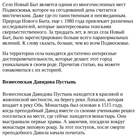
Село Новый Быт является одним из многочисленных мест
Подмосковья, которое на сегодняшний день считается
мистическим. Даже где-то таинственным и неизведанным.
Природа Нового Быта, еще с 1980 года привлекает различных
исследователей, которые заинтересованы поисками
сверхъестественного. За тридцать лет, в лесах села Новый
Быт, было зарегистрировано больше всего паранормальных
явлений. К слову сказать, больше, чем во всем Подмосковье.
На территории села находятся достаточно интересные
достопримечательности, которые делают этот город
уникальным в своем роде. Прочитав статью, вы можете
ознакомиться с их историей.
Вознесенская Давидова Пустынь
Вознесенская Давидова Пустынь находится в красивой и
живописной местности, на берегу реки
Лопасни
, которая
впадает в реку Обь. Монастырь был основан в 1515 году,
когда преподобный Давид вместе со своими учениками решил
поселиться на месте, где сейчас находится монастырь. Они
выстраивали первые храмы. А закончив, посадили вокруг
монастыря липовую рощу. За этот поступок, после смерти
преподобного Давила начали почитать.