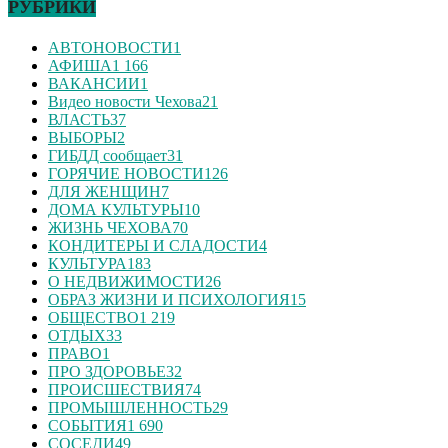
РУБРИКИ
АВТОНОВОСТИ
1
АФИША
1 166
ВАКАНСИИ
1
Видео новости Чехова
21
ВЛАСТЬ
37
ВЫБОРЫ
2
ГИБДД сообщает
31
ГОРЯЧИЕ НОВОСТИ
126
ДЛЯ ЖЕНЩИН
7
ДОМА КУЛЬТУРЫ
10
ЖИЗНЬ ЧЕХОВА
70
КОНДИТЕРЫ И СЛАДОСТИ
4
КУЛЬТУРА
183
О НЕДВИЖИМОСТИ
26
ОБРАЗ ЖИЗНИ И ПСИХОЛОГИЯ
15
ОБЩЕСТВО
1 219
ОТДЫХ
33
ПРАВО
1
ПРО ЗДОРОВЬЕ
32
ПРОИСШЕСТВИЯ
74
ПРОМЫШЛЕННОСТЬ
29
СОБЫТИЯ
1 690
СОСЕДИ
49