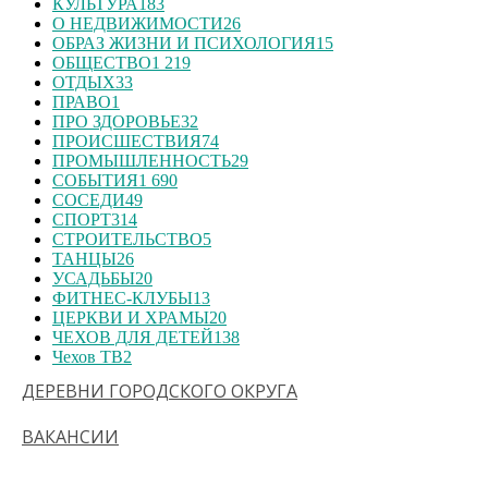
КУЛЬТУРА
183
О НЕДВИЖИМОСТИ
26
ОБРАЗ ЖИЗНИ И ПСИХОЛОГИЯ
15
ОБЩЕСТВО
1 219
ОТДЫХ
33
ПРАВО
1
ПРО ЗДОРОВЬЕ
32
ПРОИСШЕСТВИЯ
74
ПРОМЫШЛЕННОСТЬ
29
СОБЫТИЯ
1 690
СОСЕДИ
49
СПОРТ
314
СТРОИТЕЛЬСТВО
5
ТАНЦЫ
26
УСАДЬБЫ
20
ФИТНЕС-КЛУБЫ
13
ЦЕРКВИ И ХРАМЫ
20
ЧЕХОВ ДЛЯ ДЕТЕЙ
138
Чехов ТВ
2
ДЕРЕВНИ ГОРОДСКОГО ОКРУГА
ВАКАНСИИ