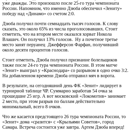
уже дважды. Это произошло после 25-го тура чемпионата
России. Напомним, что именно Дзюба обеспечил «Зениту»
победу над «Динамо» со счетом 2:0.
Дзюба получил почти семнадцать тысяч голосов. К слову
сказать, это около 65% из числа проголосовавших. Стоит
отметить, что на втором месте оказался хорват Никола
Влашич. Он получил 13% голосов. Ну а почетное третье
место занят перуанец Джефферсон Фарфан, получивший
около десяти процентов голосов.
Стоит отметить, Дзюба получил признание болельщиков
также после 24-го тура чемпионата России. В этом матче
«Зенит» выиграл у «Краснодара» со разрывом в одно очко 3:2.
На добавленном времени Дзюба отправил мяч в ворота.
В результате, на сегодняшний день ФК «Зенит» лидирует в
турнирной таблице ЧР. Суммарно заработав 54 очка за
прошедшие 25 игр. А вот московский «Локомотив» занимает
2 место, при этом разрыв по баллам действительно
минимальный, всего 8 очков.
Что же касается предстоящего 26 тура чемпионата России, то
«Зенит» дома «сразится» с «Крыльями Советов», город
Самара. Встреча состоится уже завтра. Артем Дзюба вперед!