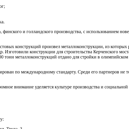
ог;
ка.
о, финского и голландского производства, с использованием но
остовых конструкций произвел металлоконструкции, из которых р
др. Изготовили конструкции для строительства Керченского мос
00 тонн металлоконструкций отдано для стройки в олимпийском 
ован по международному стандарту. Среди его партнеров не то
омное внимание уделяется культуре производства и социальной 
у:
л. Труда, 3.