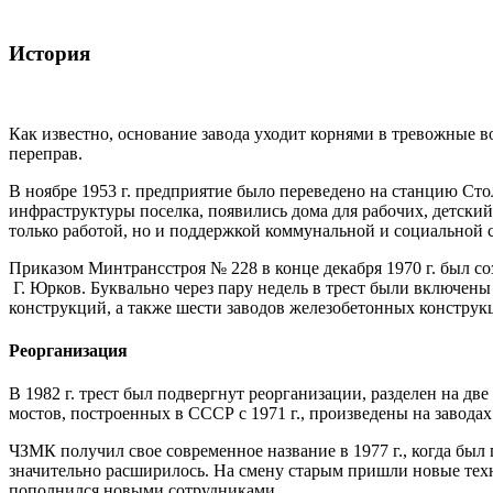
История
Как известно, основание завода уходит корнями в тревожные в
переправ.
В ноябре 1953 г. предприятие было переведено на станцию Ст
инфраструктуры поселка, появились дома для рабочих, детский
только работой, но и поддержкой коммунальной и социальной 
Приказом Минтрансстроя № 228 в конце декабря 1970 г. был соз
Г. Юрков. Буквально через пару недель в трест были включены 
конструкций, а также шести заводов железобетонных конструк
Реорганизация
В 1982 г. трест был подвергнут реорганизации, разделен на д
мостов, построенных в СССР с 1971 г., произведены на заводах
ЧЗМК получил свое современное название в 1977 г., когда был
значительно расширилось. На смену старым пришли новые техн
пополнился новыми сотрудниками.