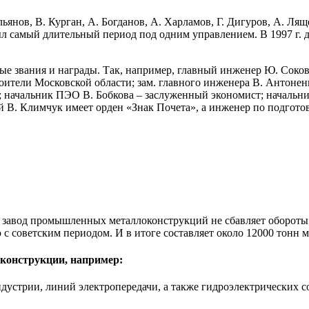
ьянов, В. Курган, А. Богданов, А. Харламов, Г. Дигуров, А. Лящ
ыл самый длительный период под одним управлением. В 1997 г. 
ные звания и награды. Так, например, главный инженер Ю. Соко
оители Московской области; зам. главного инженера В. Антонен
начальник ПЭО В. Бобкова – заслуженный экономист; начальник
й В. Климчук имеет орден «Знак Почета», а инженер по подгото
 завод промышленных металлоконструкций не сбавляет обороты.
 с советским периодом. И в итоге составляет около 12000 тонн 
конструкции, например:
дустрии, линий электропередачи, а также гидроэлектрических 