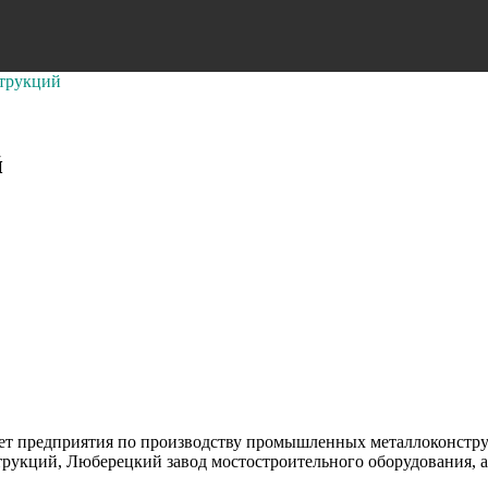
струкций
й
яет предприятия по производству промышленных металлоконстр
рукций, Люберецкий завод мостостроительного оборудования, а