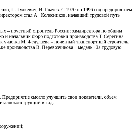
енко, П. Гудкевич, И. Рвачев. С 1970 по 1996 год предприятием
директором стал А. Колесников, начавший трудовой путь
вых – почетный строитель России; замдиректора по общим
ко и начальник бюро подготовки производства Т. Серегина –
 участка М. Федулаева – почетный транспортный строитель.
вке производства В. Перевозчикова – медаль «За трудовую
 Предприятие смогло улучшить свои показатели, объем
металлоконструкций в год.
сооружений;