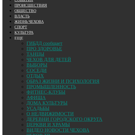
ПРОИСШЕСТВИЯ
ОБЩЕСТВО
ВЛАСТЬ
ЖИЗНЬ ЧЕХОВА
СПОРТ
КУЛЬТУРА
ЕЩЕ
ГИБДД сообщает
ПРО ЗДОРОВЬЕ
ТАНЦЫ
ЧЕХОВ ДЛЯ ДЕТЕЙ
ВЫБОРЫ
СОСЕДИ
ОТДЫХ
ОБРАЗ ЖИЗНИ И ПСИХОЛОГИЯ
ПРОМЫШЛЕННОСТЬ
ФИТНЕС-КЛУБЫ
АФИША
ДОМА КУЛЬТУРЫ
УСАДЬБЫ
О НЕДВИЖИМОСТИ
ДЕРЕВНИ ГОРОДСКОГО ОКРУГА
ЦЕРКВИ И ХРАМЫ
ВИДЕО НОВОСТИ ЧЕХОВА