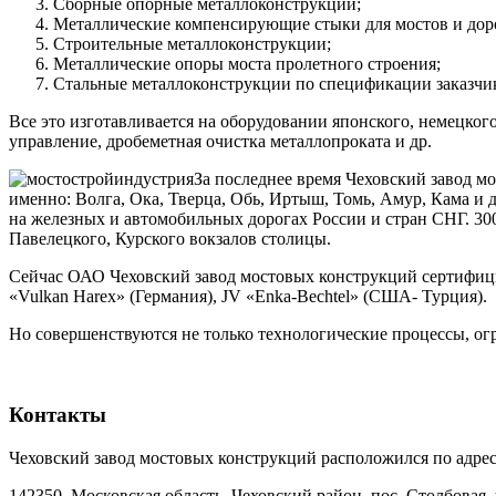
Сборные опорные металлоконструкции;
Металлические компенсирующие стыки для мостов и дор
Строительные металлоконструкции;
Металлические опоры моста пролетного строения;
Стальные металлоконструкции по спецификации заказчи
Все это изготавливается на оборудовании японского, немецког
управление, дробеметная очистка металлопроката и др.
За последнее время Чеховский завод м
именно: Волга, Ока, Тверца, Обь, Иртыш, Томь, Амур, Кама и 
на железных и автомобильных дорогах России и стран СНГ. 30
Павелецкого, Курского вокзалов столицы.
Сейчас ОАО Чеховский завод мостовых конструкций сертифицир
«Vulkan Harex» (Германия), JV «Enka-Bechtel» (США- Турция).
Но совершенствуются не только технологические процессы, огр
Контакты
Чеховский завод мостовых конструкций расположился по адрес
142350, Московская область, Чеховский район, пос. Столбовая, у