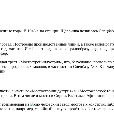
оенные годы. В 1943 г. на станции Щербинка появилась Спецбаза
олбовая. Построены производственные линии, а также вспомогат
 сад, магазин. И сейчас завод – важное градообразующее предпр
сфер.
дан трест «Мостостройиндустрия», что, безусловно, позволило с
семь профильных заводов, в частности и Спецбазу № 8. К началу
ций.
ве части, а именно: «Мостостройиндустрия» и «Мостожелезобетон
 треста. В том числе и мосты в Сирии, Вьетнаме, Афганистане, н
 переименован из
С
ологии, например, серийный выпуск пролётных болто-сварных с