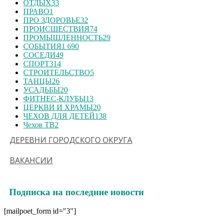
ОТДЫХ
33
ПРАВО
1
ПРО ЗДОРОВЬЕ
32
ПРОИСШЕСТВИЯ
74
ПРОМЫШЛЕННОСТЬ
29
СОБЫТИЯ
1 690
СОСЕДИ
49
СПОРТ
314
СТРОИТЕЛЬСТВО
5
ТАНЦЫ
26
УСАДЬБЫ
20
ФИТНЕС-КЛУБЫ
13
ЦЕРКВИ И ХРАМЫ
20
ЧЕХОВ ДЛЯ ДЕТЕЙ
138
Чехов ТВ
2
ДЕРЕВНИ ГОРОДСКОГО ОКРУГА
ВАКАНСИИ
Подписка на последние новости
[mailpoet_form id="3"]