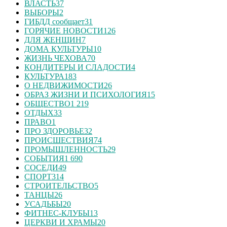
ВЛАСТЬ
37
ВЫБОРЫ
2
ГИБДД сообщает
31
ГОРЯЧИЕ НОВОСТИ
126
ДЛЯ ЖЕНЩИН
7
ДОМА КУЛЬТУРЫ
10
ЖИЗНЬ ЧЕХОВА
70
КОНДИТЕРЫ И СЛАДОСТИ
4
КУЛЬТУРА
183
О НЕДВИЖИМОСТИ
26
ОБРАЗ ЖИЗНИ И ПСИХОЛОГИЯ
15
ОБЩЕСТВО
1 219
ОТДЫХ
33
ПРАВО
1
ПРО ЗДОРОВЬЕ
32
ПРОИСШЕСТВИЯ
74
ПРОМЫШЛЕННОСТЬ
29
СОБЫТИЯ
1 690
СОСЕДИ
49
СПОРТ
314
СТРОИТЕЛЬСТВО
5
ТАНЦЫ
26
УСАДЬБЫ
20
ФИТНЕС-КЛУБЫ
13
ЦЕРКВИ И ХРАМЫ
20