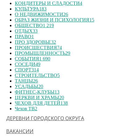
КОНДИТЕРЫ И СЛАДОСТИ
4
КУЛЬТУРА
183
О НЕДВИЖИМОСТИ
26
ОБРАЗ ЖИЗНИ И ПСИХОЛОГИЯ
15
ОБЩЕСТВО
1 219
ОТДЫХ
33
ПРАВО
1
ПРО ЗДОРОВЬЕ
32
ПРОИСШЕСТВИЯ
74
ПРОМЫШЛЕННОСТЬ
29
СОБЫТИЯ
1 690
СОСЕДИ
49
СПОРТ
314
СТРОИТЕЛЬСТВО
5
ТАНЦЫ
26
УСАДЬБЫ
20
ФИТНЕС-КЛУБЫ
13
ЦЕРКВИ И ХРАМЫ
20
ЧЕХОВ ДЛЯ ДЕТЕЙ
138
Чехов ТВ
2
ДЕРЕВНИ ГОРОДСКОГО ОКРУГА
ВАКАНСИИ