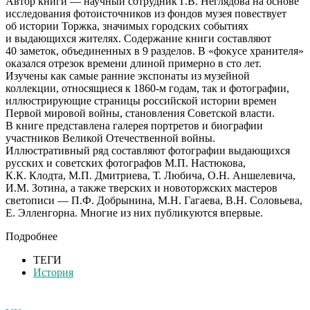
А
втор книги — научный сотрудник Г.В. Неглядова на основе
исследования фотоисточников из фондов музея повествует
об истории Торжка, значимых городских событиях
и выдающихся жителях. Содержание книги составляют
40 заметок, объединенных в 9 разделов. В «фокусе хранителя»
оказался отрезок времени длиной примерно в сто лет.
Изучены как самые ранние экспонаты из музейной
коллекции, относящиеся к 1860-м годам, так и фотографии,
иллюстрирующие страницы российской истории времен
Первой мировой войны, становления Советской власти.
В книге представлена галерея портретов и биографии
участников Великой Отечественной войны.
Иллюстративный ряд составляют фотографии выдающихся
русских и советских фотографов М.П. Настюкова,
К.К. Клодта, М.П. Дмитриева, Т. Любича, О.Н. Аншелевича,
И.М. Зотина, а также тверских и новоторжских мастеров
светописи — П.Ф. Добрынина, М.Н. Гагаева, В.Н. Соловьева,
Е. Элленгорна. Многие из них публикуются впервые.
Подробнее
ТЕГИ
История