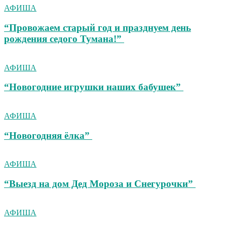
АФИША
“Провожаем старый год и празднуем день
рождения седого Тумана!”
АФИША
“Новогодние игрушки наших бабушек”
АФИША
“Новогодняя ёлка”
АФИША
“Выезд на дом Дед Мороза и Снегурочки”
АФИША