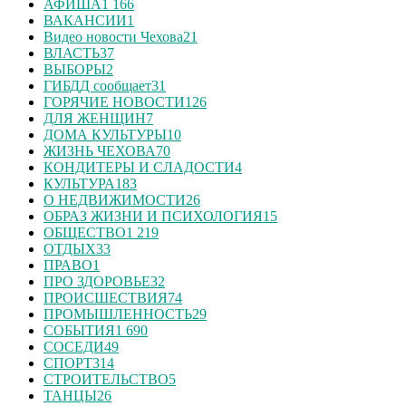
АФИША
1 166
ВАКАНСИИ
1
Видео новости Чехова
21
ВЛАСТЬ
37
ВЫБОРЫ
2
ГИБДД сообщает
31
ГОРЯЧИЕ НОВОСТИ
126
ДЛЯ ЖЕНЩИН
7
ДОМА КУЛЬТУРЫ
10
ЖИЗНЬ ЧЕХОВА
70
КОНДИТЕРЫ И СЛАДОСТИ
4
КУЛЬТУРА
183
О НЕДВИЖИМОСТИ
26
ОБРАЗ ЖИЗНИ И ПСИХОЛОГИЯ
15
ОБЩЕСТВО
1 219
ОТДЫХ
33
ПРАВО
1
ПРО ЗДОРОВЬЕ
32
ПРОИСШЕСТВИЯ
74
ПРОМЫШЛЕННОСТЬ
29
СОБЫТИЯ
1 690
СОСЕДИ
49
СПОРТ
314
СТРОИТЕЛЬСТВО
5
ТАНЦЫ
26