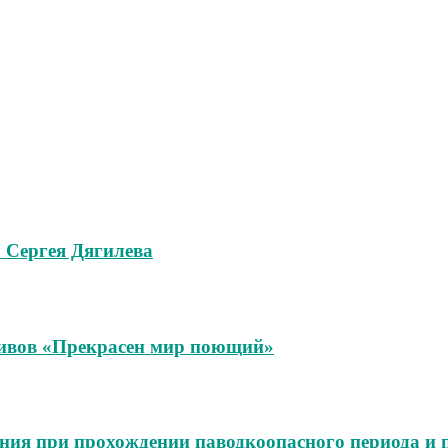
 Сергея Дягилева
тивов «Прекрасен мир поющий»
ения при прохождении паводкоопасного периода и