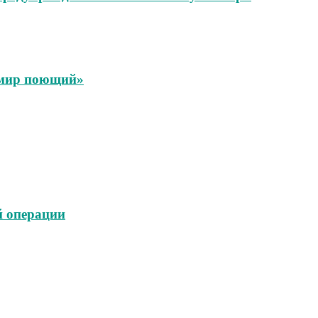
 мир поющий»
й операции