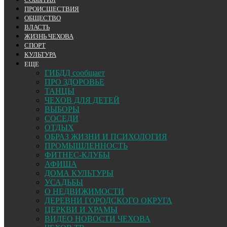
ПРОИСШЕСТВИЯ
ОБЩЕСТВО
ВЛАСТЬ
ЖИЗНЬ ЧЕХОВА
СПОРТ
КУЛЬТУРА
ЕЩЕ
ГИБДД сообщает
ПРО ЗДОРОВЬЕ
ТАНЦЫ
ЧЕХОВ ДЛЯ ДЕТЕЙ
ВЫБОРЫ
СОСЕДИ
ОТДЫХ
ОБРАЗ ЖИЗНИ И ПСИХОЛОГИЯ
ПРОМЫШЛЕННОСТЬ
ФИТНЕС-КЛУБЫ
АФИША
ДОМА КУЛЬТУРЫ
УСАДЬБЫ
О НЕДВИЖИМОСТИ
ДЕРЕВНИ ГОРОДСКОГО ОКРУГА
ЦЕРКВИ И ХРАМЫ
ВИДЕО НОВОСТИ ЧЕХОВА