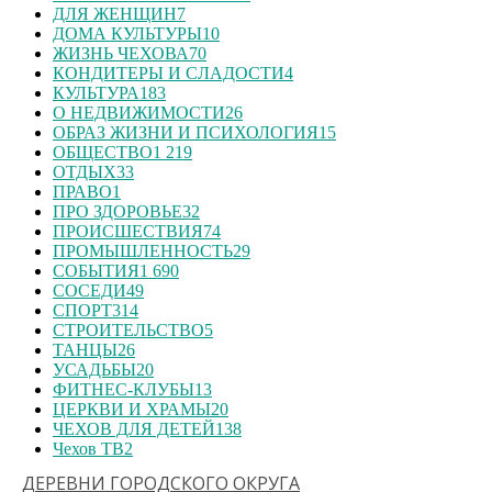
ДЛЯ ЖЕНЩИН
7
ДОМА КУЛЬТУРЫ
10
ЖИЗНЬ ЧЕХОВА
70
КОНДИТЕРЫ И СЛАДОСТИ
4
КУЛЬТУРА
183
О НЕДВИЖИМОСТИ
26
ОБРАЗ ЖИЗНИ И ПСИХОЛОГИЯ
15
ОБЩЕСТВО
1 219
ОТДЫХ
33
ПРАВО
1
ПРО ЗДОРОВЬЕ
32
ПРОИСШЕСТВИЯ
74
ПРОМЫШЛЕННОСТЬ
29
СОБЫТИЯ
1 690
СОСЕДИ
49
СПОРТ
314
СТРОИТЕЛЬСТВО
5
ТАНЦЫ
26
УСАДЬБЫ
20
ФИТНЕС-КЛУБЫ
13
ЦЕРКВИ И ХРАМЫ
20
ЧЕХОВ ДЛЯ ДЕТЕЙ
138
Чехов ТВ
2
ДЕРЕВНИ ГОРОДСКОГО ОКРУГА