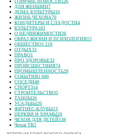
ГОРЯЧИЕ НОВОСТИ
126
ДЛЯ ЖЕНЩИН
7
ДОМА КУЛЬТУРЫ
10
ЖИЗНЬ ЧЕХОВА
70
КОНДИТЕРЫ И СЛАДОСТИ
4
КУЛЬТУРА
183
О НЕДВИЖИМОСТИ
26
ОБРАЗ ЖИЗНИ И ПСИХОЛОГИЯ
15
ОБЩЕСТВО
1 219
ОТДЫХ
33
ПРАВО
1
ПРО ЗДОРОВЬЕ
32
ПРОИСШЕСТВИЯ
74
ПРОМЫШЛЕННОСТЬ
29
СОБЫТИЯ
1 690
СОСЕДИ
49
СПОРТ
314
СТРОИТЕЛЬСТВО
5
ТАНЦЫ
26
УСАДЬБЫ
20
ФИТНЕС-КЛУБЫ
13
ЦЕРКВИ И ХРАМЫ
20
ЧЕХОВ ДЛЯ ДЕТЕЙ
138
Чехов ТВ
2