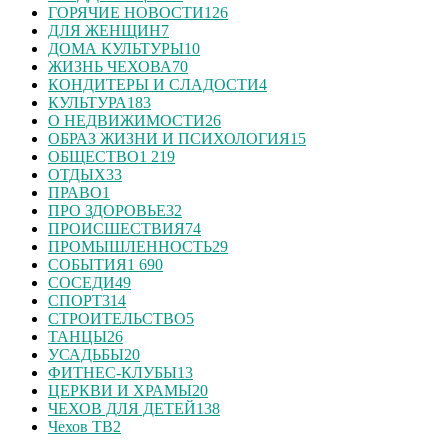
ГОРЯЧИЕ НОВОСТИ
126
ДЛЯ ЖЕНЩИН
7
ДОМА КУЛЬТУРЫ
10
ЖИЗНЬ ЧЕХОВА
70
КОНДИТЕРЫ И СЛАДОСТИ
4
КУЛЬТУРА
183
О НЕДВИЖИМОСТИ
26
ОБРАЗ ЖИЗНИ И ПСИХОЛОГИЯ
15
ОБЩЕСТВО
1 219
ОТДЫХ
33
ПРАВО
1
ПРО ЗДОРОВЬЕ
32
ПРОИСШЕСТВИЯ
74
ПРОМЫШЛЕННОСТЬ
29
СОБЫТИЯ
1 690
СОСЕДИ
49
СПОРТ
314
СТРОИТЕЛЬСТВО
5
ТАНЦЫ
26
УСАДЬБЫ
20
ФИТНЕС-КЛУБЫ
13
ЦЕРКВИ И ХРАМЫ
20
ЧЕХОВ ДЛЯ ДЕТЕЙ
138
Чехов ТВ
2