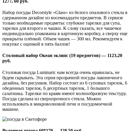
1277, 60 руб.
Набор посуды Decorstyle «Glass» из белого опалового стекла в
сдержанном дизайне из восемнадцати предметов. В сервизе
только необходимые предметы: глубокие тарелки для супа,
тарелки для второго и чашки. К слову сказать, все чашечки
индивидуально упакованы в картонную коробку, а сверху еще
прикрыты плёнкой. Объем чашек — 300 мл. Рекомендуем к
покупке с оценкой в пять баллов!
Столовый набор Океан эклипс (19 предметов) — 1123,20
руб.
Столовая посуда Luminaric нам всегда очень нравилась, не
будем скрывать. Эта серия прозрачной посуды лаконичного
дизайна, без рисунков. Набор состоит из 6 суповых тарелок, 6
обеденных тарелок, 6 десертных тарелок, 1 большого
салатника. Тарелки по краям имеют волнообразную текстуру.
Посуда сделана из сверхпрочного стекла. Можно
использовать в микроволновой печи и посудомоечной
машине.
Рулонная штора 60*170 — 328,50 руб.