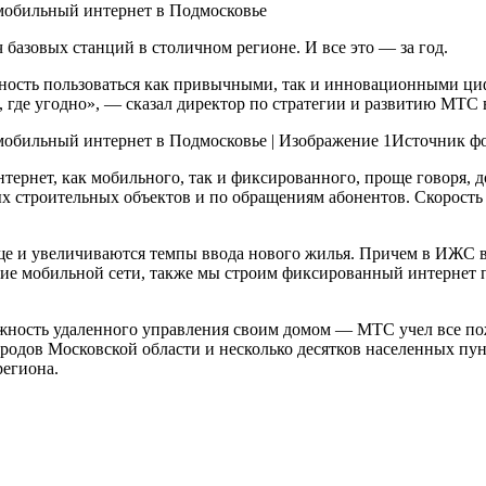
 базовых станций в столичном регионе. И все это — за год.
ность пользоваться как привычными, так и инновационными циф
же, где угодно», — сказал директор по стратегии и развитию МТ
Источник фо
ернет, как мобильного, так и фиксированного, проще говоря, 
х строительных объектов и по обращениям абонентов. Скорость в
 еще и увеличиваются темпы ввода нового жилья. Причем в ИЖС
тие мобильной сети, также мы строим фиксированный интернет 
зможность удаленного управления своим домом — МТС учел все п
ородов Московской области и несколько десятков населенных пу
егиона.