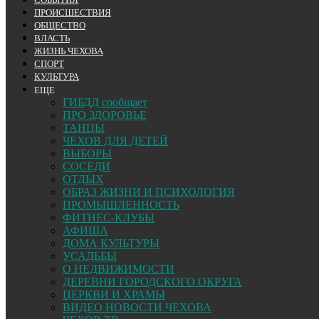
ПРОИСШЕСТВИЯ
ОБЩЕСТВО
ВЛАСТЬ
ЖИЗНЬ ЧЕХОВА
СПОРТ
КУЛЬТУРА
ЕЩЕ
ГИБДД сообщает
ПРО ЗДОРОВЬЕ
ТАНЦЫ
ЧЕХОВ ДЛЯ ДЕТЕЙ
ВЫБОРЫ
СОСЕДИ
ОТДЫХ
ОБРАЗ ЖИЗНИ И ПСИХОЛОГИЯ
ПРОМЫШЛЕННОСТЬ
ФИТНЕС-КЛУБЫ
АФИША
ДОМА КУЛЬТУРЫ
УСАДЬБЫ
О НЕДВИЖИМОСТИ
ДЕРЕВНИ ГОРОДСКОГО ОКРУГА
ЦЕРКВИ И ХРАМЫ
ВИДЕО НОВОСТИ ЧЕХОВА