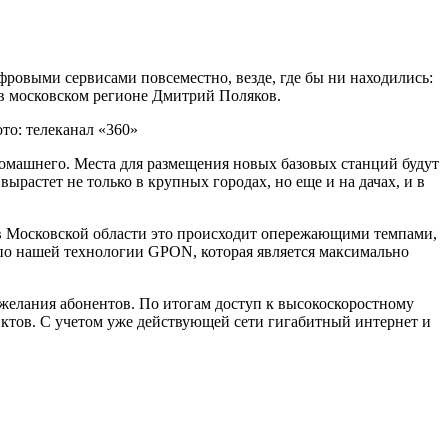
ровыми сервисами повсеместно, везде, где бы ни находились:
С в московском регионе Дмитрий Поляков.
то: телеканал «360»
домашнего. Места для размещения новых базовых станций будут
ырастет не только в крупных городах, но еще и на дачах, и в
 в Московской области это происходит опережающими темпами,
по нашей технологии GPON, которая является максимально
ожелания абонентов. По итогам доступ к высокоскоростному
нктов. С учетом уже действующей сети гигабитный интернет и