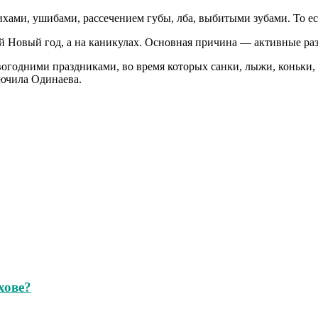
ихами, ушибами, рассечением губы, лба, выбитыми зубами. То е
ый Новый год, а на каникулах. Основная причина — активные ра
новогодними праздниками, во время которых санки, лыжи, коньки
лючила Одинаева.
хове?