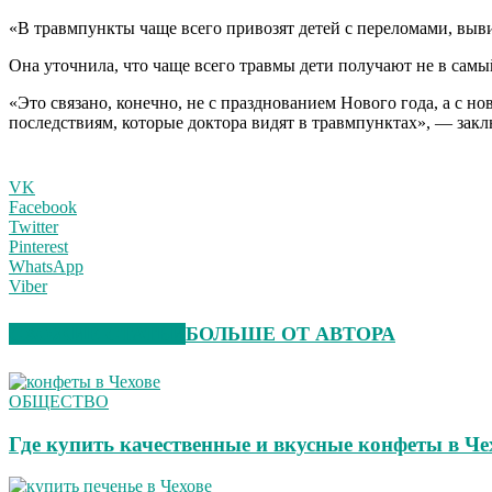
«В травмпункты чаще всего привозят детей с переломами, выв
Она уточнила, что чаще всего травмы дети получают не в сам
«Это связано, конечно, не с празднованием Нового года, а с 
последствиям, которые доктора видят в травмпунктах», — зак
VK
Facebook
Twitter
Pinterest
WhatsApp
Viber
СХОЖИЕ СТАТЬИ
БОЛЬШЕ ОТ АВТОРА
ОБЩЕСТВО
Где купить качественные и вкусные конфеты в Че