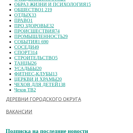
ОБРАЗ ЖИЗНИ И ПСИХОЛОГИЯ
15
ОБЩЕСТВО
1 219
ОТДЫХ
33
ПРАВО
1
ПРО ЗДОРОВЬЕ
32
ПРОИСШЕСТВИЯ
74
ПРОМЫШЛЕННОСТЬ
29
СОБЫТИЯ
1 690
СОСЕДИ
49
СПОРТ
314
СТРОИТЕЛЬСТВО
5
ТАНЦЫ
26
УСАДЬБЫ
20
ФИТНЕС-КЛУБЫ
13
ЦЕРКВИ И ХРАМЫ
20
ЧЕХОВ ДЛЯ ДЕТЕЙ
138
Чехов ТВ
2
ДЕРЕВНИ ГОРОДСКОГО ОКРУГА
ВАКАНСИИ
Подписка на последние новости