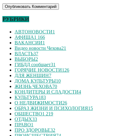
РУБРИКИ
АВТОНОВОСТИ
1
АФИША
1 166
ВАКАНСИИ
1
Видео новости Чехова
21
ВЛАСТЬ
37
ВЫБОРЫ
2
ГИБДД сообщает
31
ГОРЯЧИЕ НОВОСТИ
126
ДЛЯ ЖЕНЩИН
7
ДОМА КУЛЬТУРЫ
10
ЖИЗНЬ ЧЕХОВА
70
КОНДИТЕРЫ И СЛАДОСТИ
4
КУЛЬТУРА
183
О НЕДВИЖИМОСТИ
26
ОБРАЗ ЖИЗНИ И ПСИХОЛОГИЯ
15
ОБЩЕСТВО
1 219
ОТДЫХ
33
ПРАВО
1
ПРО ЗДОРОВЬЕ
32
ПРОИСШЕСТВИЯ
74