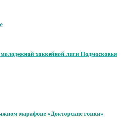
е
и молодежной хоккейной лиги Подмосковья
лыжном марафоне «Докторские гонки»