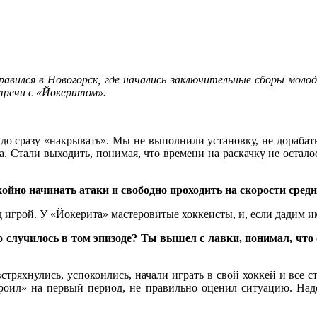
авился в Новогорск, где начались заключительные сборы моло
стречи с «Йокеритом».
о сразу «накрывать». Мы не выполнили установку, не дорабаты
 Стали выходить, понимая, что времени на раскачку не осталось
ойно начинать атаки и свободно проходить на скорости средн
 игрой. У «Йокерита» мастеровитые хоккеисты, и, если дадим и
лучилось в том эпизоде? Ты вышел с лавки, понимал, что о
тряхнулись, успокоились, начали играть в свой хоккей и все 
роил» на первый период, не правильно оценил ситуацию. Надо