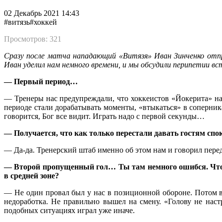
02 Декабрь 2021 14:43
#витязь
#хоккей
Просмотров: 321
Сразу после матча нападающий «Витязя» Иван Зинченко отпр
Иван уделил нам немного времени, и мы обсудили перипетии в
— Первый период…
— Тренеры нас предупреждали, что хоккеистов «Йокерита» над
периоде стали дорабатывать моменты, «втыкаться» в соперника.
говорится, Бог все видит. Играть надо с первой секунды…
— Получается, что как только перестали давать гостям спок
— Да-да. Тренерский штаб именно об этом нам и говорил перед
— Второй пропущенный гол… Ты там немного ошибся. Что с
в средней зоне?
— Не один провал был у нас в позиционной обороне. Потом вс
недоработка. Не правильно вышел на смену. «Голову не наст
подобных ситуациях играл уже иначе.