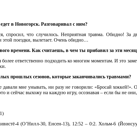
едет в Новогорск. Разговаривал с ним?
, спросил, что случилось. Неприятная травма. Обидно! За дв
н этой поездки, вылетает. Очень обидно…
ового времени. Как считаешь, в чем ты прибавил за эти меся
 более ответственно подходить ко многим моментам. И это замет
ки.
елых прошлых сезонов, которые заканчивались травмами?
давали мне унывать, ни разу не говорили: «Бросай хоккей!». О
это и сейчас выхожу на каждую игру, осознавая – если бы не они,
1)
ивистё-4 (О’Нилл-30, Енсен-13), 12:52 – 0:2. Хольм-6 (Йоэнсуу-