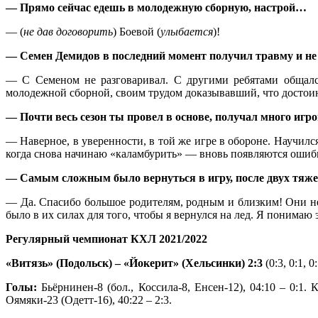
— Прямо сейчас едешь в молодежную сборную, настрой…
— (
не дав договорить
) Боевой (
улыбается
)!
— Семен Демидов в последний момент получил травму и не 
— С Семеном не разговаривал. С другими ребятами общался
молодежной сборной, своим трудом доказывавший, что достои
— Почти весь сезон ты провел в основе, получал много игр
— Наверное, в уверенности, в той же игре в обороне. Научился
когда снова начинаю «каламбурить» — вновь появляются ошиб
— Самым сложным было вернуться в игру, после двух тяж
— Да. Спасибо большое родителям, родным и близким! Они не 
было в их силах для того, чтобы я вернулся на лед. Я понимаю 
Регулярный чемпионат КХЛ 2021/2022
«Витязь» (Подольск) – «Йокерит» (Хельсинки) 2:3
(0:3, 0:1, 0:
Голы:
Бьёрнинен-8 (бол., Коссила-8, Енсен-12), 04:10 – 0:1. К
Оямяки-23 (Одетт-16), 40:22 – 2:3.