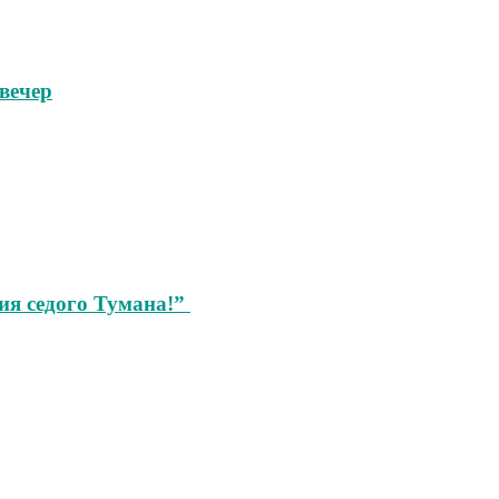
вечер
ия седого Тумана!”