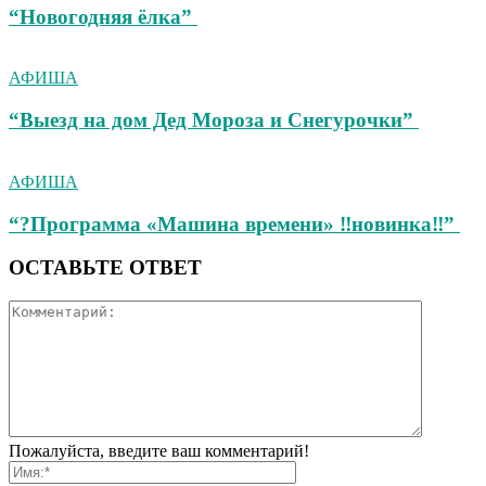
“Новогодняя ёлка”
АФИША
“Выезд на дом Дед Мороза и Снегурочки”
АФИША
“?Программа «Машина времени» ‼новинка‼”
ОСТАВЬТЕ ОТВЕТ
Пожалуйста, введите ваш комментарий!