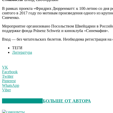
В
рамках проекта «Фридрих Дюрренматт: к 100-летию со дня р
снятого в 2017 году по мотивам произведения одного из кру
Сивченко.
Мероприятие организовано Посольством Швейцарии в Российс
поддержке фонда Präsenz Schweiz и киноклуба «Синемафия».
Вход — без читательских билетов. Необходима регистрация на 
ТЕГИ
Литература
VK
Facebook
Twitter
Pinterest
WhatsApp
Viber
СХОЖИЕ СТАТЬИ
БОЛЬШЕ ОТ АВТОРА