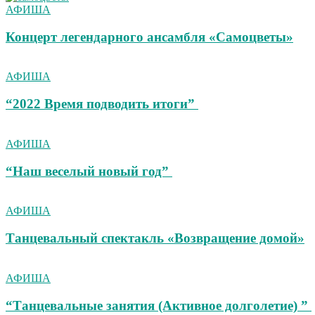
АФИША
Концерт легендарного ансамбля «Самоцветы»
АФИША
“2022 Время подводить итоги”
АФИША
“Наш веселый новый год”
АФИША
Танцевальный спектакль «Возвращение домой»
АФИША
“Танцевальные занятия (Активное долголетие) ”