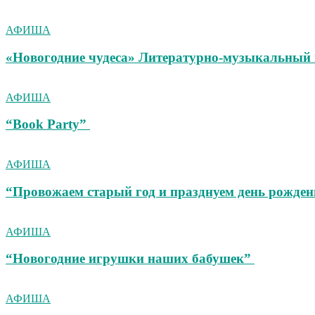
АФИША
«Новогодние чудеса» Литературно-музыкальный 
АФИША
“Book Party”
АФИША
“Провожаем старый год и празднуем день рожден
АФИША
“Новогодние игрушки наших бабушек”
АФИША