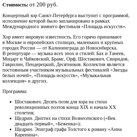
от 200 руб.
Стоимость:
К
онцертный хор Санкт-Петербурга выступит с программой,
исполнение которой было запланировано в рамках
Международного зимнего фестиваля «Площадь искусств».
Хор имеет мировую известность. Его горячо принимают
в Москве и европейских столицах, маленьких и крупных
городах России — от Калининграда до Новосибирска.
В репертуаре — музыка всех эпох и стилей: Бах и Танеев,
Моцарт и Чайковский, Брамс, Орф, Шостакович, Свиридов,
Гаврилин, Пендерецкий, Десятников. Коллектив является
постоянным участником музыкальных фестивалей «Звезды
белых ночей», «Площадь искусств», «Музыкальная
коллекция» и других.
Программа:
Шостакович. Десять поэм для хора на стихи
революционных поэтов конца XIX и начала XX
столетия;
Щедрин. Диптих на стихи Вознесенского («Век
двадцать первый», «Беженка»);
Щедрин. Эпиграф графа Толстого к роману «Анна
Каренина».