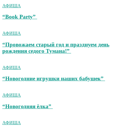
АФИША
“Book Party”
АФИША
“Провожаем старый год и празднуем день
рождения седого Тумана!”
АФИША
“Новогодние игрушки наших бабушек”
АФИША
“Новогодняя ёлка”
АФИША