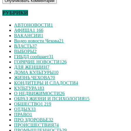
РУБРИКИ
АВТОНОВОСТИ
1
АФИША
1 166
ВАКАНСИИ
1
Видео новости Чехова
21
ВЛАСТЬ
37
ВЫБОРЫ
2
ГИБДД сообщает
31
ГОРЯЧИЕ НОВОСТИ
126
ДЛЯ ЖЕНЩИН
7
ДОМА КУЛЬТУРЫ
10
ЖИЗНЬ ЧЕХОВА
70
КОНДИТЕРЫ И СЛАДОСТИ
4
КУЛЬТУРА
183
О НЕДВИЖИМОСТИ
26
ОБРАЗ ЖИЗНИ И ПСИХОЛОГИЯ
15
ОБЩЕСТВО
1 219
ОТДЫХ
33
ПРАВО
1
ПРО ЗДОРОВЬЕ
32
ПРОИСШЕСТВИЯ
74
ПРОМЫШЛЕННОСТЬ
29