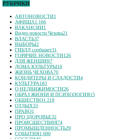
РУБРИКИ
АВТОНОВОСТИ
1
АФИША
1 166
ВАКАНСИИ
1
Видео новости Чехова
21
ВЛАСТЬ
37
ВЫБОРЫ
2
ГИБДД сообщает
31
ГОРЯЧИЕ НОВОСТИ
126
ДЛЯ ЖЕНЩИН
7
ДОМА КУЛЬТУРЫ
10
ЖИЗНЬ ЧЕХОВА
70
КОНДИТЕРЫ И СЛАДОСТИ
4
КУЛЬТУРА
183
О НЕДВИЖИМОСТИ
26
ОБРАЗ ЖИЗНИ И ПСИХОЛОГИЯ
15
ОБЩЕСТВО
1 219
ОТДЫХ
33
ПРАВО
1
ПРО ЗДОРОВЬЕ
32
ПРОИСШЕСТВИЯ
74
ПРОМЫШЛЕННОСТЬ
29
СОБЫТИЯ
1 690