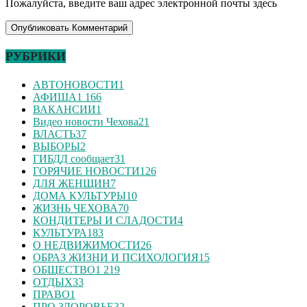
Пожалуйста, введите ваш адрес электронной почты здесь
РУБРИКИ
АВТОНОВОСТИ
1
АФИША
1 166
ВАКАНСИИ
1
Видео новости Чехова
21
ВЛАСТЬ
37
ВЫБОРЫ
2
ГИБДД сообщает
31
ГОРЯЧИЕ НОВОСТИ
126
ДЛЯ ЖЕНЩИН
7
ДОМА КУЛЬТУРЫ
10
ЖИЗНЬ ЧЕХОВА
70
КОНДИТЕРЫ И СЛАДОСТИ
4
КУЛЬТУРА
183
О НЕДВИЖИМОСТИ
26
ОБРАЗ ЖИЗНИ И ПСИХОЛОГИЯ
15
ОБЩЕСТВО
1 219
ОТДЫХ
33
ПРАВО
1
ПРО ЗДОРОВЬЕ
32