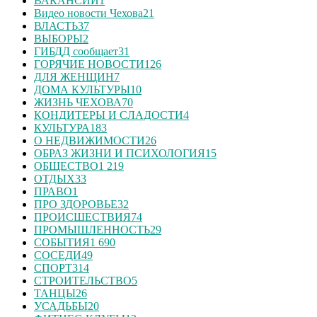
ВАКАНСИИ
1
Видео новости Чехова
21
ВЛАСТЬ
37
ВЫБОРЫ
2
ГИБДД сообщает
31
ГОРЯЧИЕ НОВОСТИ
126
ДЛЯ ЖЕНЩИН
7
ДОМА КУЛЬТУРЫ
10
ЖИЗНЬ ЧЕХОВА
70
КОНДИТЕРЫ И СЛАДОСТИ
4
КУЛЬТУРА
183
О НЕДВИЖИМОСТИ
26
ОБРАЗ ЖИЗНИ И ПСИХОЛОГИЯ
15
ОБЩЕСТВО
1 219
ОТДЫХ
33
ПРАВО
1
ПРО ЗДОРОВЬЕ
32
ПРОИСШЕСТВИЯ
74
ПРОМЫШЛЕННОСТЬ
29
СОБЫТИЯ
1 690
СОСЕДИ
49
СПОРТ
314
СТРОИТЕЛЬСТВО
5
ТАНЦЫ
26
УСАДЬБЫ
20