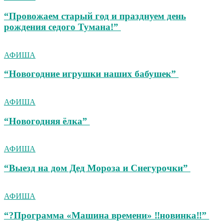
“Провожаем старый год и празднуем день
рождения седого Тумана!”
АФИША
“Новогодние игрушки наших бабушек”
АФИША
“Новогодняя ёлка”
АФИША
“Выезд на дом Дед Мороза и Снегурочки”
АФИША
“?Программа «Машина времени» ‼новинка‼”