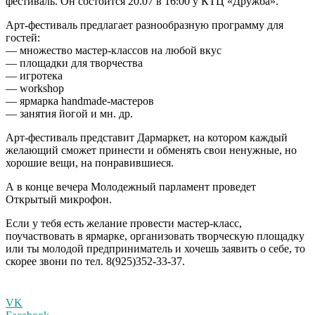
фестиваль. Он состоится 20.07 в 16:00 у КТЦ «Дружба».
Арт-фестиваль предлагает разнообразную программу для
гостей:
— множество мастер-классов на любой вкус
— площадки для творчества
— игротека
— workshop
— ярмарка handmade-мастеров
— занятия йогой и мн. др.
Арт-фестиваль представит Дармаркет, на котором каждый
желающий сможет принести и обменять свои ненужные, но
хорошие вещи, на понравившиеся.
А в конце вечера Молодежный парламент проведет
Открытый микрофон.
Если у тебя есть желание провести мастер-класс,
поучаствовать в ярмарке, организовать творческую площадку
или ты молодой предприниматель и хочешь заявить о себе, то
скорее звони по тел. 8(925)352-33-37.
VK