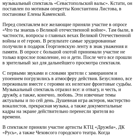
музыкальный спектакль «Севастопольский вальс». Кстати, он
поставлен по мотивам оперетты Константина Листова, в
постановке Елены Каменской.
Перед спектаклем все желающие приняли участие в опросе
«Что ты знаешь о Великой отечественной войне». Там были, в
частности, вопросы о главных вехах Великой Отечественной
войны и её героях. В результате самые эрудированные
получили в подарок Георгиевскую ленту в знак уважения и
памяти. В опросе с большой охотой принимали участие не
только взрослое поколение, но и дети. После чего все прошли
в зрительный зал для дальнейшего просмотра спектакля.
С первыми звуками и словами зрители с замиранием и
упоением погрузились в атмосферу действия. Безусловно, все
переживали вместе с героями их нелегкие фронтовые судьбы.
Музыкальный спектакль отразил все: и отвагу, и честь, и
дружбу, а также, конечно, любовь. Эти извечные темы
актуальны и по сей день. Душевная игра актеров, мастерство
вокалистов, прекрасная музыка, а также документальные
кадры на экране действительно перенесли зрителя во
времени.
В спектакле приняли участие артисты КТЦ «Дружба», ДК
«Русь», а также Чеховсого городского театра. Когда