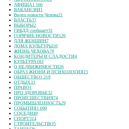
АФИША
1 166
ВАКАНСИИ
1
Видео новости Чехова
21
ВЛАСТЬ
37
ВЫБОРЫ
2
ГИБДД сообщает
31
ГОРЯЧИЕ НОВОСТИ
126
ДЛЯ ЖЕНЩИН
7
ДОМА КУЛЬТУРЫ
10
ЖИЗНЬ ЧЕХОВА
70
КОНДИТЕРЫ И СЛАДОСТИ
4
КУЛЬТУРА
183
О НЕДВИЖИМОСТИ
26
ОБРАЗ ЖИЗНИ И ПСИХОЛОГИЯ
15
ОБЩЕСТВО
1 219
ОТДЫХ
33
ПРАВО
1
ПРО ЗДОРОВЬЕ
32
ПРОИСШЕСТВИЯ
74
ПРОМЫШЛЕННОСТЬ
29
СОБЫТИЯ
1 690
СОСЕДИ
49
СПОРТ
314
СТРОИТЕЛЬСТВО
5
ТАНЦЫ
26