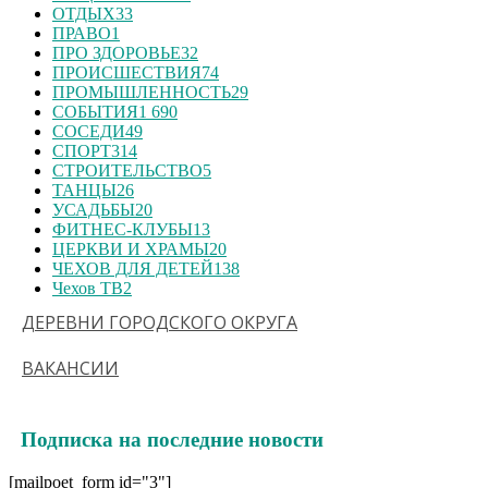
ОТДЫХ
33
ПРАВО
1
ПРО ЗДОРОВЬЕ
32
ПРОИСШЕСТВИЯ
74
ПРОМЫШЛЕННОСТЬ
29
СОБЫТИЯ
1 690
СОСЕДИ
49
СПОРТ
314
СТРОИТЕЛЬСТВО
5
ТАНЦЫ
26
УСАДЬБЫ
20
ФИТНЕС-КЛУБЫ
13
ЦЕРКВИ И ХРАМЫ
20
ЧЕХОВ ДЛЯ ДЕТЕЙ
138
Чехов ТВ
2
ДЕРЕВНИ ГОРОДСКОГО ОКРУГА
ВАКАНСИИ
Подписка на последние новости
[mailpoet_form id="3"]