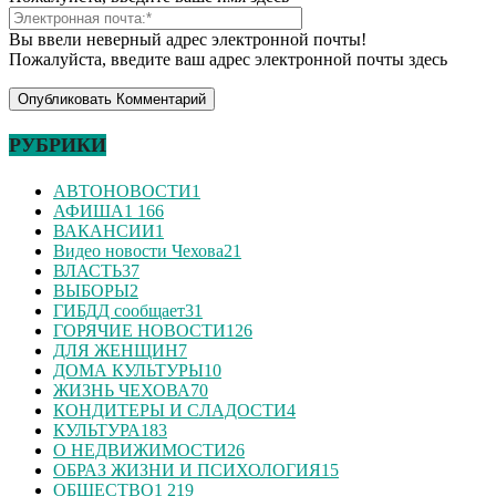
Вы ввели неверный адрес электронной почты!
Пожалуйста, введите ваш адрес электронной почты здесь
РУБРИКИ
АВТОНОВОСТИ
1
АФИША
1 166
ВАКАНСИИ
1
Видео новости Чехова
21
ВЛАСТЬ
37
ВЫБОРЫ
2
ГИБДД сообщает
31
ГОРЯЧИЕ НОВОСТИ
126
ДЛЯ ЖЕНЩИН
7
ДОМА КУЛЬТУРЫ
10
ЖИЗНЬ ЧЕХОВА
70
КОНДИТЕРЫ И СЛАДОСТИ
4
КУЛЬТУРА
183
О НЕДВИЖИМОСТИ
26
ОБРАЗ ЖИЗНИ И ПСИХОЛОГИЯ
15
ОБЩЕСТВО
1 219