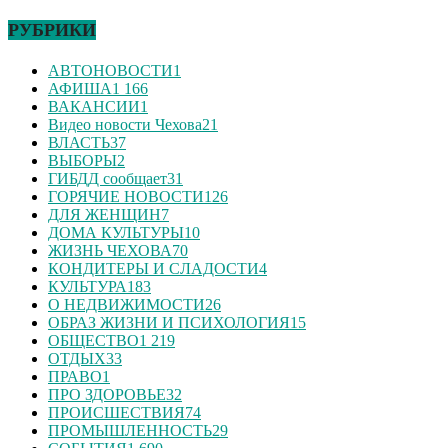
РУБРИКИ
АВТОНОВОСТИ
1
АФИША
1 166
ВАКАНСИИ
1
Видео новости Чехова
21
ВЛАСТЬ
37
ВЫБОРЫ
2
ГИБДД сообщает
31
ГОРЯЧИЕ НОВОСТИ
126
ДЛЯ ЖЕНЩИН
7
ДОМА КУЛЬТУРЫ
10
ЖИЗНЬ ЧЕХОВА
70
КОНДИТЕРЫ И СЛАДОСТИ
4
КУЛЬТУРА
183
О НЕДВИЖИМОСТИ
26
ОБРАЗ ЖИЗНИ И ПСИХОЛОГИЯ
15
ОБЩЕСТВО
1 219
ОТДЫХ
33
ПРАВО
1
ПРО ЗДОРОВЬЕ
32
ПРОИСШЕСТВИЯ
74
ПРОМЫШЛЕННОСТЬ
29