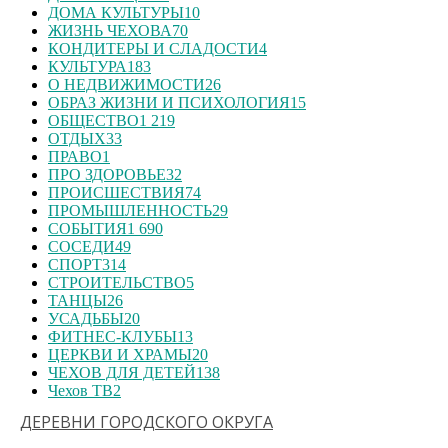
ДОМА КУЛЬТУРЫ
10
ЖИЗНЬ ЧЕХОВА
70
КОНДИТЕРЫ И СЛАДОСТИ
4
КУЛЬТУРА
183
О НЕДВИЖИМОСТИ
26
ОБРАЗ ЖИЗНИ И ПСИХОЛОГИЯ
15
ОБЩЕСТВО
1 219
ОТДЫХ
33
ПРАВО
1
ПРО ЗДОРОВЬЕ
32
ПРОИСШЕСТВИЯ
74
ПРОМЫШЛЕННОСТЬ
29
СОБЫТИЯ
1 690
СОСЕДИ
49
СПОРТ
314
СТРОИТЕЛЬСТВО
5
ТАНЦЫ
26
УСАДЬБЫ
20
ФИТНЕС-КЛУБЫ
13
ЦЕРКВИ И ХРАМЫ
20
ЧЕХОВ ДЛЯ ДЕТЕЙ
138
Чехов ТВ
2
ДЕРЕВНИ ГОРОДСКОГО ОКРУГА