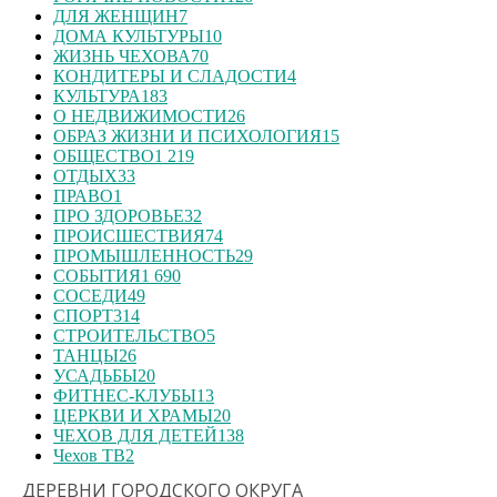
ДЛЯ ЖЕНЩИН
7
ДОМА КУЛЬТУРЫ
10
ЖИЗНЬ ЧЕХОВА
70
КОНДИТЕРЫ И СЛАДОСТИ
4
КУЛЬТУРА
183
О НЕДВИЖИМОСТИ
26
ОБРАЗ ЖИЗНИ И ПСИХОЛОГИЯ
15
ОБЩЕСТВО
1 219
ОТДЫХ
33
ПРАВО
1
ПРО ЗДОРОВЬЕ
32
ПРОИСШЕСТВИЯ
74
ПРОМЫШЛЕННОСТЬ
29
СОБЫТИЯ
1 690
СОСЕДИ
49
СПОРТ
314
СТРОИТЕЛЬСТВО
5
ТАНЦЫ
26
УСАДЬБЫ
20
ФИТНЕС-КЛУБЫ
13
ЦЕРКВИ И ХРАМЫ
20
ЧЕХОВ ДЛЯ ДЕТЕЙ
138
Чехов ТВ
2
ДЕРЕВНИ ГОРОДСКОГО ОКРУГА