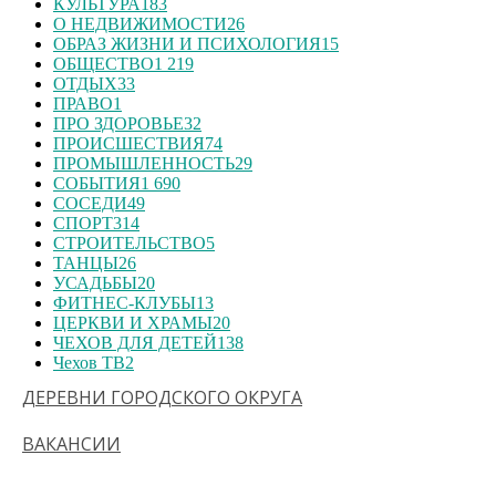
КУЛЬТУРА
183
О НЕДВИЖИМОСТИ
26
ОБРАЗ ЖИЗНИ И ПСИХОЛОГИЯ
15
ОБЩЕСТВО
1 219
ОТДЫХ
33
ПРАВО
1
ПРО ЗДОРОВЬЕ
32
ПРОИСШЕСТВИЯ
74
ПРОМЫШЛЕННОСТЬ
29
СОБЫТИЯ
1 690
СОСЕДИ
49
СПОРТ
314
СТРОИТЕЛЬСТВО
5
ТАНЦЫ
26
УСАДЬБЫ
20
ФИТНЕС-КЛУБЫ
13
ЦЕРКВИ И ХРАМЫ
20
ЧЕХОВ ДЛЯ ДЕТЕЙ
138
Чехов ТВ
2
ДЕРЕВНИ ГОРОДСКОГО ОКРУГА
ВАКАНСИИ